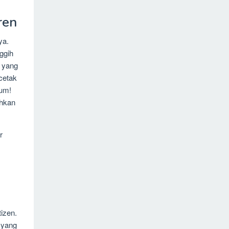
ren
ya.
ggih
n yang
cetak
ium!
ahkan
r
izen.
 yang