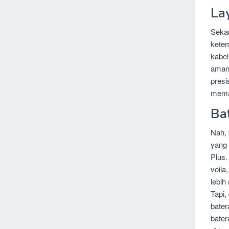
La
Sekar
ketem
kabel
aman 
presi
memas
Ba
Nah, 
yang 
Plus.
voila
lebih
Tapi,
bater
bater