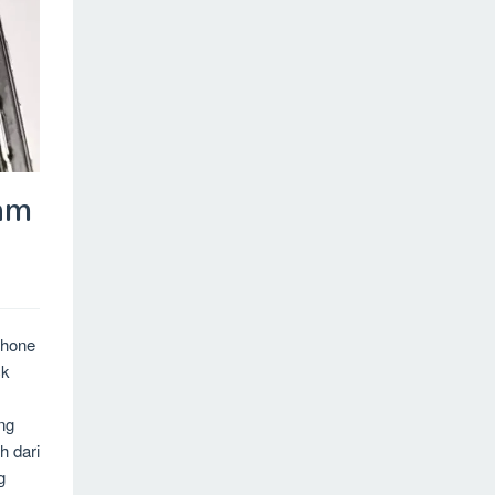
am
Phone
ck
ng
h dari
g