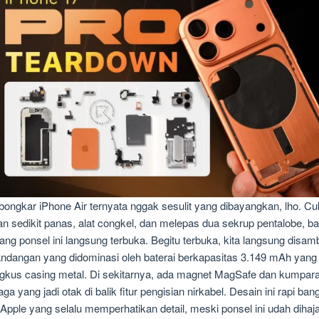
ngkar iPhone Air ternyata nggak sesulit yang dibayangkan, lho. C
n sedikit panas, alat congkel, dan melepas dua sekrup pentalobe, b
ang ponsel ini langsung terbuka. Begitu terbuka, kita langsung disam
dangan yang didominasi oleh baterai berkapasitas 3.149 mAh yang
gkus casing metal. Di sekitarnya, ada magnet MagSafe dan kumpar
ga yang jadi otak di balik fitur pengisian nirkabel. Desain ini rapi bang
Apple yang selalu memperhatikan detail, meski ponsel ini udah dihaj