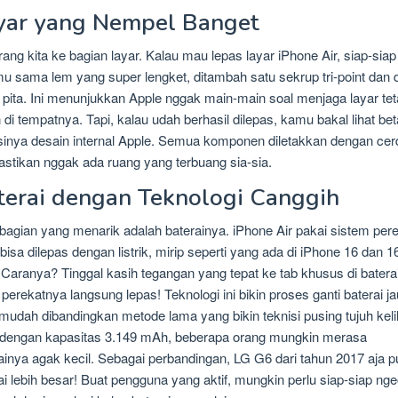
yar yang Nempel Banget
ang kita ke bagian layar. Kalau mau lepas layar iPhone Air, siap-siap
u sama lem yang super lengket, ditambah satu sekrup tri-point dan 
 pita. Ini menunjukkan Apple nggak main-main soal menjaga layar te
di tempatnya. Tapi, kalau udah berhasil dilepas, kamu bakal lihat be
sinya desain internal Apple. Semua komponen diletakkan dengan cer
tikan nggak ada ruang yang terbuang sia-sia.
terai dengan Teknologi Canggih
bagian yang menarik adalah baterainya. iPhone Air pakai sistem per
bisa dilepas dengan listrik, mirip seperti yang ada di iPhone 16 dan 1
 Caranya? Tinggal kasih tegangan yang tepat ke tab khusus di batera
, perekatnya langsung lepas! Teknologi ini bikin proses ganti baterai j
 mudah dibandingkan metode lama yang bikin teknisi pusing tujuh kelil
 dengan kapasitas 3.149 mAh, beberapa orang mungkin merasa
ainya agak kecil. Sebagai perbandingan, LG G6 dari tahun 2017 aja 
ai lebih besar! Buat pengguna yang aktif, mungkin perlu siap-siap ng