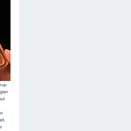
ukup
agian
but
an
et,
ar