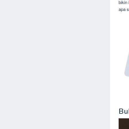
bikin
apa s
Bu