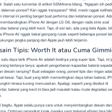
ir. Salah satu komentar di artikel GSMArena bilang, “Ngapain sih pedu
daleman ponsel? Kan nggak transparan!” Well, meski nggak kelihat
n internal ini penting banget buat performa dan ketahanan ponsel. Ad
membandingkan iPhone Air dengan LG G6, dengan nada sinis soal
itas baterai yang lebih kecil. Tapi, di sisi lain, ada yang bela Apple, bi
 iPhone Air nggak bakal gampang rusak seperti beberapa ponsel lai
ukungan jangka panjang dari Apple jauh lebih terjamin.
sain Tipis: Worth It atau Cuma Gimmi
 satu daya tarik iPhone Air adalah bodinya yang super tipis. Tapi, ini 
 orang bertanya-tanya: apakah pengorbanan kapasitas baterai sepad
n desain ramping? Buat sebagian orang, ponsel tipis dan ringan ada
 jual besar. Tapi, buat yang lebih mementingkan daya tahan baterai, i
ungkin terasa kurang memuaskan. Apalagi, seperti yang disebut di
tar, baterai yang kecil ini bisa jadi masalah kalau mulai degradasi se
.
 begitu, Apple selalu punya cara untuk menyeimbangkan desain dan
rma. Optimasi perangkat lunak mereka yang terkenal efisien bisa bik