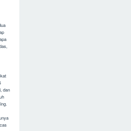
dua
tap
tapa
das,
ekat
6
i, dan
auh
ing.
punya
ecas