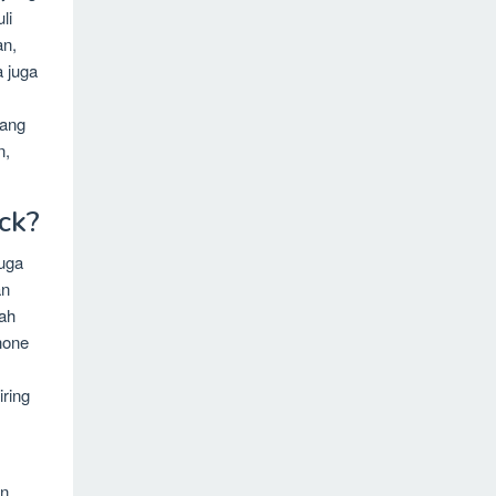
li
an,
a juga
lang
n,
ck?
juga
an
lah
Phone
iring
in