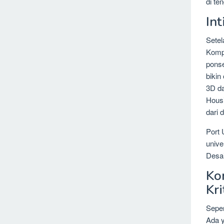
di te
In
Setel
Kompo
ponse
bikin
3D da
Housi
dari 
Port 
unive
Desai
Ko
Kri
Seper
Ada y