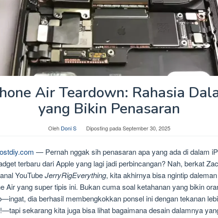
Phone Air Teardown: Rahasia Dal
yang Bikin Penasaran
Oleh
Doni S
Diposting pada
September 30, 2025
ostdiy.com
— Pernah nggak sih penasaran apa yang ada di dalam i
gadget terbaru dari Apple yang lagi jadi perbincangan? Nah, berkat Za
kanal YouTube
JerryRigEverything
, kita akhirnya bisa ngintip daleman
e Air yang super tipis ini. Bukan cuma soal ketahanan yang bikin ora
b—ingat, dia berhasil membengkokkan ponsel ini dengan tekanan lebi
!—tapi sekarang kita juga bisa lihat bagaimana desain dalamnya yan