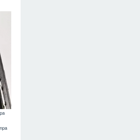
apa
anpa