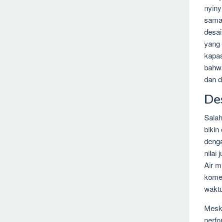
nyiny
sama 
desai
yang 
kapas
bahwa
dan d
De
Salah
bikin
denga
nilai
Air m
komen
waktu
Meski
perfo