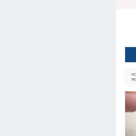
Loncat
ke
konten
H
PE