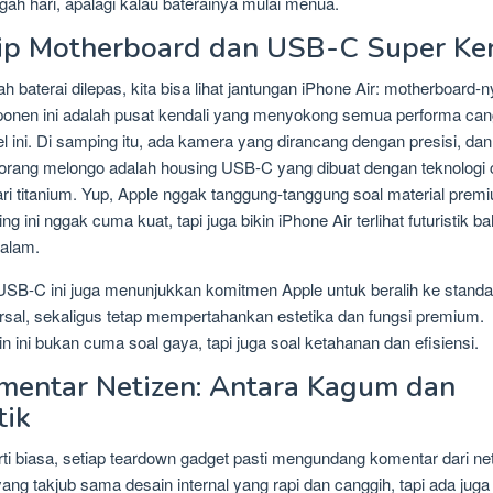
ngah hari, apalagi kalau baterainya mulai menua.
tip Motherboard dan USB-C Super Ke
ah baterai dilepas, kita bisa lihat jantungan iPhone Air: motherboard-n
nen ini adalah pusat kendali yang menyokong semua performa can
l ini. Di samping itu, ada kamera yang dirancang dengan presisi, da
 orang melongo adalah housing USB-C yang dibuat dengan teknologi 
ri titanium. Yup, Apple nggak tanggung-tanggung soal material prem
ng ini nggak cuma kuat, tapi juga bikin iPhone Air terlihat futuristik b
dalam.
USB-C ini juga menunjukkan komitmen Apple untuk beralih ke standa
rsal, sekaligus tetap mempertahankan estetika dan fungsi premium.
n ini bukan cuma soal gaya, tapi juga soal ketahanan dan efisiensi.
mentar Netizen: Antara Kagum dan
tik
ti biasa, setiap teardown gadget pasti mengundang komentar dari net
ang takjub sama desain internal yang rapi dan canggih, tapi ada juga