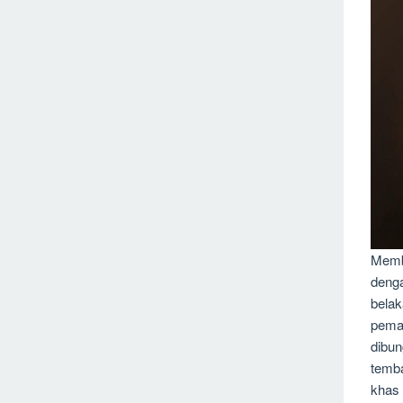
Membo
denga
belak
peman
dibun
temba
khas 