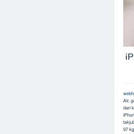
i
webh
Air, 
dari 
iPhon
takju
97 kg