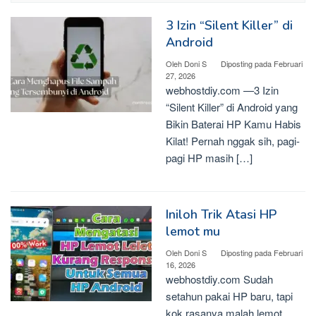
3 Izin “Silent Killer” di
Android
Oleh
Doni S
Diposting pada
Februari
27, 2026
webhostdiy.com —3 Izin
“Silent Killer” di Android yang
Bikin Baterai HP Kamu Habis
Kilat! Pernah nggak sih, pagi-
pagi HP masih […]
Iniloh Trik Atasi HP
lemot mu
Oleh
Doni S
Diposting pada
Februari
16, 2026
webhostdiy.com Sudah
setahun pakai HP baru, tapi
kok rasanya malah lemot