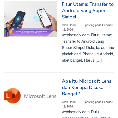
Fitur Utama: Transfer to
Android yang Super
Simpel
Oleh
Doni S
Diposting pada
Februari
12, 2026
webhostdiy.com Fitur Utama:
Transfer to Android yang
Super Simpel Dulu, kalau mau
pindah dari iPhone ke Android,
ribet banget. Harus […]
Apa Itu Microsoft Lens
dan Kenapa Disukai
Banget?
Oleh
Doni S
Diposting pada
Februari
12, 2026
webhostdiy.com Dulu
bernama Office Lens, app ini