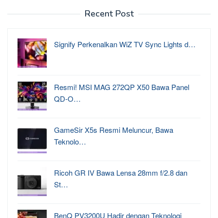
Recent Post
Signify Perkenalkan WiZ TV Sync Lights d…
Resmi! MSI MAG 272QP X50 Bawa Panel
QD-O…
GameSir X5s Resmi Meluncur, Bawa
Teknolo…
Ricoh GR IV Bawa Lensa 28mm f/2.8 dan
St…
BenQ PV3200U Hadir dengan Teknologi