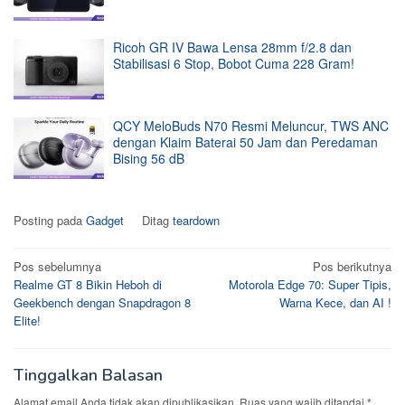
Ricoh GR IV Bawa Lensa 28mm f/2.8 dan
Stabilisasi 6 Stop, Bobot Cuma 228 Gram!
QCY MeloBuds N70 Resmi Meluncur, TWS ANC
dengan Klaim Baterai 50 Jam dan Peredaman
Bising 56 dB
Posting pada
Gadget
Ditag
teardown
Navigasi
Pos sebelumnya
Pos berikutnya
Realme GT 8 Bikin Heboh di
Motorola Edge 70: Super Tipis,
pos
Geekbench dengan Snapdragon 8
Warna Kece, dan AI !
Elite!
Tinggalkan Balasan
Alamat email Anda tidak akan dipublikasikan.
Ruas yang wajib ditandai
*