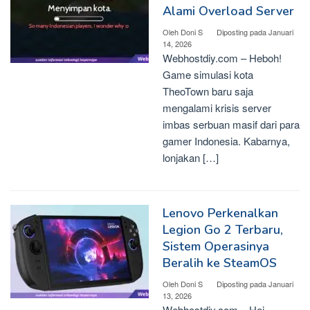
Alami Overload Server
Oleh
Doni S
Diposting pada
Januari
14, 2026
Webhostdiy.com – Heboh!
Game simulasi kota
TheoTown baru saja
mengalami krisis server
imbas serbuan masif dari para
gamer Indonesia. Kabarnya,
lonjakan […]
Lenovo Perkenalkan
Legion Go 2 Terbaru,
Sistem Operasinya
Beralih ke SteamOS
Oleh
Doni S
Diposting pada
Januari
13, 2026
Webhostdiy.com – Hei