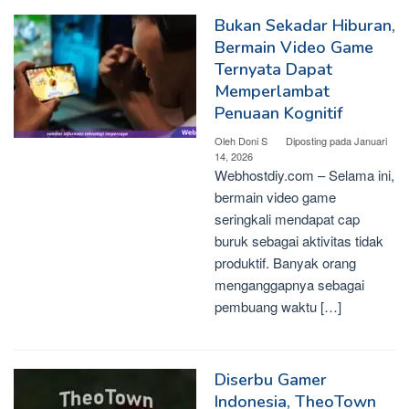
Bukan Sekadar Hiburan,
Bermain Video Game
Ternyata Dapat
Memperlambat
Penuaan Kognitif
Oleh
Doni S
Diposting pada
Januari
14, 2026
Webhostdiy.com – Selama ini,
bermain video game
seringkali mendapat cap
buruk sebagai aktivitas tidak
produktif. Banyak orang
menganggapnya sebagai
pembuang waktu […]
Diserbu Gamer
Indonesia, TheoTown