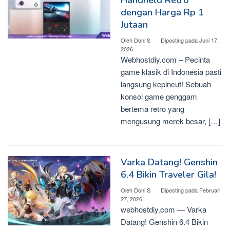
Handheld Retro
dengan Harga Rp 1
Jutaan
Oleh
Doni S
Diposting pada
Juni 17,
2026
Webhostdiy.com – Pecinta
game klasik di Indonesia pasti
langsung kepincut! Sebuah
konsol game genggam
bertema retro yang
mengusung merek besar, […]
Varka Datang! Genshin
6.4 Bikin Traveler Gila!
Oleh
Doni S
Diposting pada
Februari
27, 2026
webhostdiy.com — Varka
Datang! Genshin 6.4 Bikin