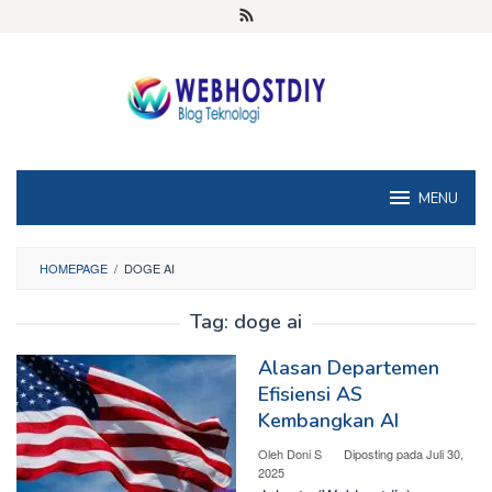
Loncat
ke
konten
MENU
HOMEPAGE
/
DOGE AI
Tag:
doge ai
Alasan Departemen
Efisiensi AS
Kembangkan AI
Oleh
Doni S
Diposting pada
Juli 30,
2025