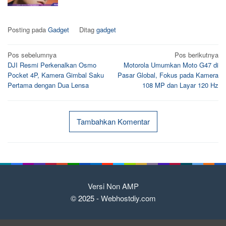
Posting pada
Gadget
Ditag
gadget
Navigasi
Pos sebelumnya
Pos berikutnya
DJI Resmi Perkenalkan Osmo
Motorola Umumkan Moto G47 di
pos
Pocket 4P, Kamera Gimbal Saku
Pasar Global, Fokus pada Kamera
Pertama dengan Dua Lensa
108 MP dan Layar 120 Hz
Tambahkan Komentar
Versi Non AMP
© 2025 -
Webhostdiy.com