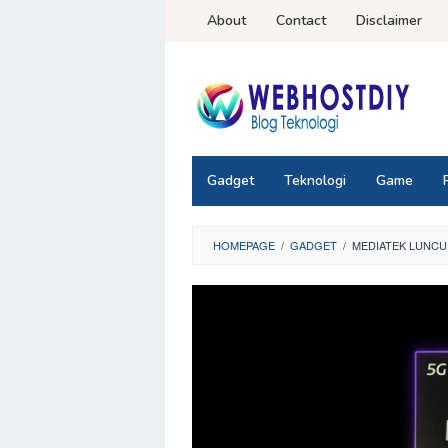
Loncat
About
Contact
Disclaimer
ke
konten
Gadget
Teknologi
Game
HOMEPAGE
/
GADGET
/
MEDIATEK LUNCU