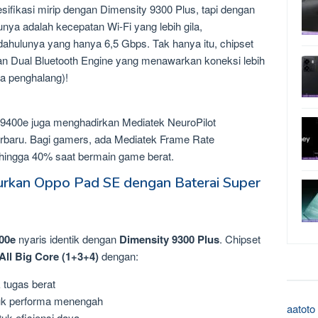
ifikasi mirip dengan Dimensity 9300 Plus, tapi dengan
nya adalah kecepatan Wi-Fi yang lebih gila,
hulunya yang hanya 6,5 Gbps. Tak hanya itu, chipset
an Dual Bluetooth Engine yang menawarkan koneksi lebih
a penghalang)!
 9400e juga menghadirkan Mediatek NeuroPilot
rbaru. Bagi gamers, ada Mediatek Frame Rate
hingga 40% saat bermain game berat.
rkan Oppo Pad SE dengan Baterai Super
00e
nyaris identik dengan
Dimensity 9300 Plus
. Chipset
All Big Core (1+3+4)
dengan:
 tugas berat
uk performa menengah
aatoto
uk efisiensi daya