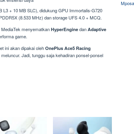
Mposa
B L3 + 10 MB SLC), didukung GPU Immortalis-G720
LPDDR5X (8.533 MHz) dan storage UFS 4.0 + MCQ.
g, MediaTek menyematkan
HyperEngine
dan
Adaptive
erforma game.
et ini akan dipakai oleh
OnePlus Ace5 Racing
meluncur. Jadi, tunggu saja kehadiran ponsel-ponsel