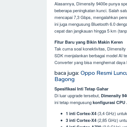
Alasannya, Dimensity 9400e punya spes
beberapa peningkatan kunci. Salah satu
mencapai 7,3 Gbps, mengalahkan penda
ini juga mengusung Bluetooth 6.0 deng
cepat dan jangkauan hingga 5 km (tanp
Fitur Baru yang Bikin Makin Keren
Tak cuma soal konektivitas, Dimensity
SDK menjalankan berbagai model AI te
Converter yang bisa menghemat daya 
baca juga:
Oppo Resmi Luncu
Bagong
Spesifikasi Inti Tetap Gahar
Di luar upgrade tersebut,
Dimensity 94
ini tetap mengusung
konfigurasi CPU 
1 inti Cortex-X4
(3,4 GHz) untuk
3 inti Cortex-X4
(2,85 GHz) unt
4 inti Cortex-A720
(2,0 GHz) unt