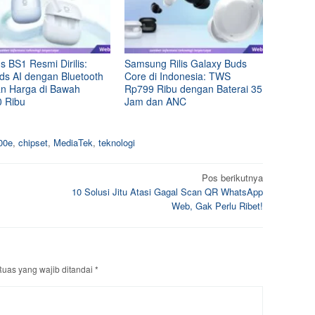
 BS1 Resmi Dirilis:
Samsung Rilis Galaxy Buds
ds AI dengan Bluetooth
Core di Indonesia: TWS
an Harga di Bawah
Rp799 Ribu dengan Baterai 35
 Ribu
Jam dan ANC
00e
,
chipset
,
MediaTek
,
teknologi
Pos berikutnya
10 Solusi Jitu Atasi Gagal Scan QR WhatsApp
Web, Gak Perlu Ribet!
uas yang wajib ditandai
*