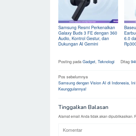
Samsung Resmi Perkenalkan
Baseus
Galaxy Buds 3 FE dengan 360
Earbu
Audio, Kontrol Gestur, dan
6.0 d
Dukungan AI Gemini
Rp300
Posting pada
Gadget
,
Teknologi
Ditag
94
Navigasi
Pos sebelumnya
Samsung dengan Vision AI di Indonesia, Ini
pos
Keunggulannya!
Tinggalkan Balasan
Alamat email Anda tidak akan dipublikasikan.
R