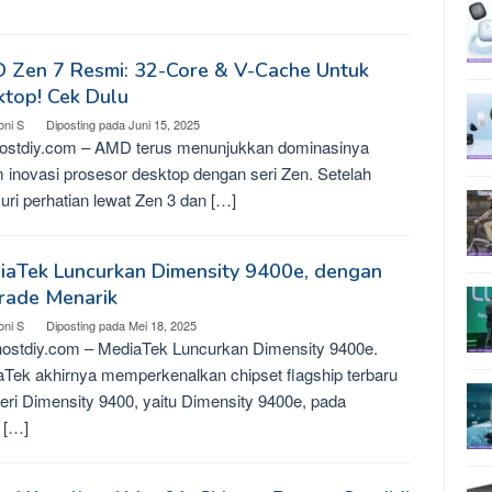
 Zen 7 Resmi: 32-Core & V-Cache Untuk
top! Cek Dulu
oni S
Diposting pada
Juni 15, 2025
ostdiy.com – AMD terus menunjukkan dominasinya
 inovasi prosesor desktop dengan seri Zen. Setelah
ri perhatian lewat Zen 3 dan […]
iaTek Luncurkan Dimensity 9400e, dengan
rade Menarik
oni S
Diposting pada
Mei 18, 2025
ostdiy.com – MediaTek Luncurkan Dimensity 9400e.
Tek akhirnya memperkenalkan chipset flagship terbaru
seri Dimensity 9400, yaitu Dimensity 9400e, pada
 […]