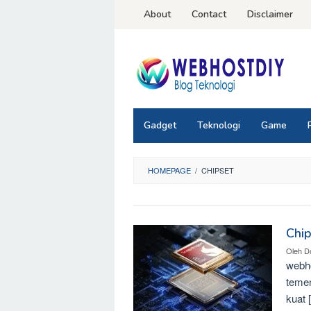
Loncat
About
Contact
Disclaimer
ke
konten
Gadget
Teknologi
Game
HOMEPAGE
/
CHIPSET
Chip
Oleh
D
webh
temen
kuat 