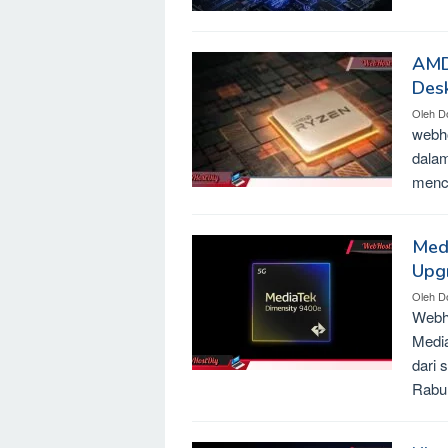
AMD
Desk
Oleh
D
webh
dalam
mencu
Med
Upg
Oleh
D
Webh
Media
dari 
Rabu