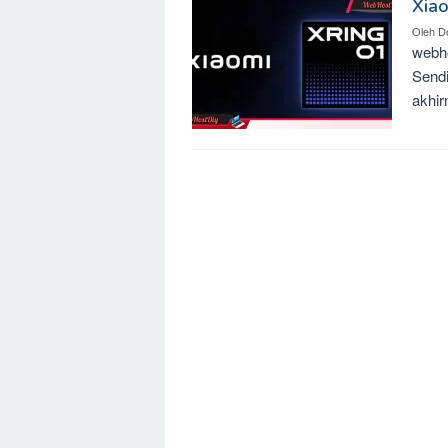
Xiao
Oleh
D
webho
Sendi
akhir