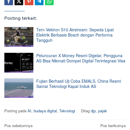
Posting terkait:
Tern Vektron S10 Airstream: Sepeda Lipat
Elektrik Berbasis Bosch dengan Performa
Tangguh
Peluncuran X Money Resmi Digelar, Pengguna
AS Bisa Nikmati Dompet Digital Terintegrasi Visa
Fujian Berhasil Uji Coba EMALS, China Resmi
Samai Teknologi Kapal Induk AS
Posting pada
AI
,
budaya digital
,
Teknologi
Ditag
djp
,
pajak
Navigasi
Pos sebelumnya
Pos berikutnya