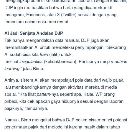
mengungkap potensi ketidakakuratan laporan. Dengan kata lain,
DJP ingin memastikan bahwa harta yang dipamerkan di
Instagram, Facebook, atau X (Twitter) sesuai dengan yang
tercantum dalam dokumen resmi.
AI Jadi Senjata Andalan DJP
Tak hanya mengandalkan data manual, DJP juga akan
memanfaatkan AI untuk mendeteksi penyimpangan. “Sekarang
AI sudah bisa kita
train
(latih) untuk
melihat
irregularities
(ketidakberesan). Prinsipnya mirip
machine
learning
,” jelas Bimo.
Artinya, sistem AI akan mempelajari pola data dari wajib pajak,
lalu membandingkannya dengan aktivitas mereka di media
sosial. “Kita lihat
pattern
-nya seperti apa. Kalau WP orang
pribadi, kita cek apakah gaya hidupnya sesuai dengan laporan
pajaknya,” tambahnya.
Namun, Bimo mengakui bahwa DJP belum bisa merinci potensi
penerimaan pajak dari metode ini karena masih dalam tahap