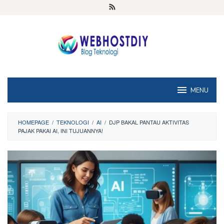
Loncat
ke
konten
MENU
HOMEPAGE
/
TEKNOLOGI
/
AI
/
DJP BAKAL PANTAU AKTIVITAS
PAJAK PAKAI AI, INI TUJUANNYA!