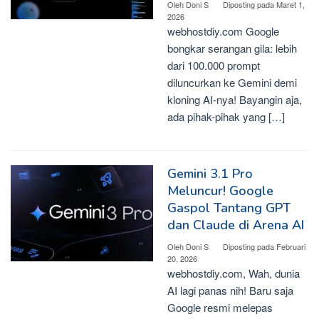
Oleh
Doni S
Diposting pada
Maret 1,
2026
webhostdiy.com Google
bongkar serangan gila: lebih
dari 100.000 prompt
diluncurkan ke Gemini demi
kloning AI-nya! Bayangin aja,
ada pihak-pihak yang […]
Gemini 3.1 Pro
Meluncur! Google
Gaspol Tantang GPT
dan Claude di Arena AI
Oleh
Doni S
Diposting pada
Februari
20, 2026
webhostdiy.com, Wah, dunia
AI lagi panas nih! Baru saja
Google resmi melepas