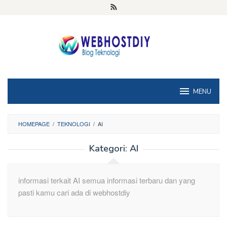
Loncat
ke
konten
MENU
HOMEPAGE
/
TEKNOLOGI
/
AI
Kategori:
AI
informasi terkait AI semua informasi terbaru dan yang
pasti kamu cari ada di webhostdiy