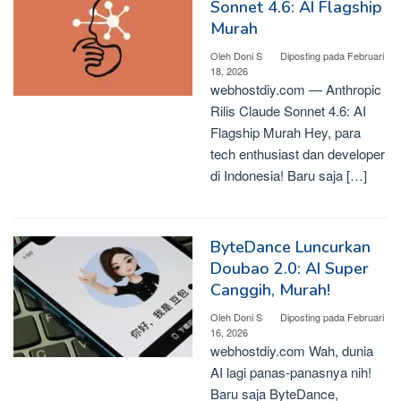
Sonnet 4.6: AI Flagship
Murah
Oleh
Doni S
Diposting pada
Februari
18, 2026
webhostdiy.com — Anthropic
Rilis Claude Sonnet 4.6: AI
Flagship Murah Hey, para
tech enthusiast dan developer
di Indonesia! Baru saja […]
ByteDance Luncurkan
Doubao 2.0: AI Super
Canggih, Murah!
Oleh
Doni S
Diposting pada
Februari
16, 2026
webhostdiy.com Wah, dunia
AI lagi panas-panasnya nih!
Baru saja ByteDance,