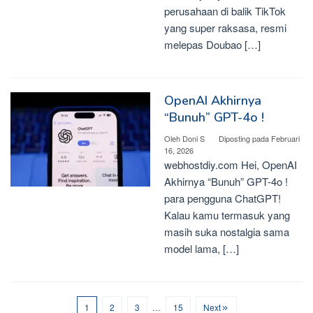
perusahaan di balik TikTok
yang super raksasa, resmi
melepas Doubao […]
OpenAI Akhirnya
“Bunuh” GPT-4o !
Oleh
Doni S
Diposting pada
Februari
16, 2026
webhostdiy.com Hei, OpenAI
Akhirnya “Bunuh” GPT-4o !
para pengguna ChatGPT!
Kalau kamu termasuk yang
masih suka nostalgia sama
model lama, […]
1
2
3
…
15
Next