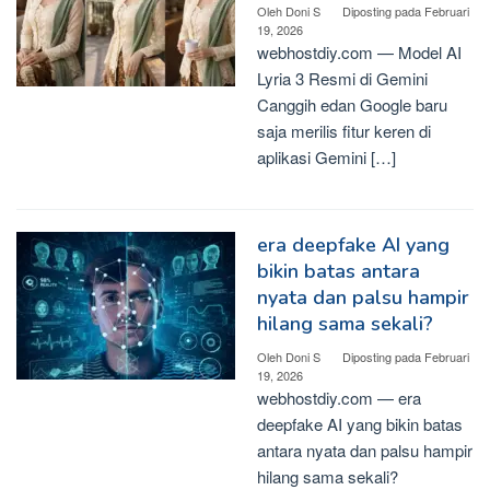
Oleh
Doni S
Diposting pada
Februari
19, 2026
webhostdiy.com — Model AI
Lyria 3 Resmi di Gemini
Canggih edan Google baru
saja merilis fitur keren di
aplikasi Gemini […]
era deepfake AI yang
bikin batas antara
nyata dan palsu hampir
hilang sama sekali?
Oleh
Doni S
Diposting pada
Februari
19, 2026
webhostdiy.com — era
deepfake AI yang bikin batas
antara nyata dan palsu hampir
hilang sama sekali?