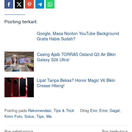
Posting terkait:
Google, Masa Nonton YouTube Background
Gratis Habis Sudah?
Casing Ajaib TORRAS Ostand Q3 Air Bikin
Galaxy S26 Ultra!
Lipat Tanpa Bekas? Honor Magic V6 Bikin
Crease Hilang!
Posting pada
Rekomendasi
,
Tips & Trick
Ditag
Eror
,
Error
,
Gagal
,
Kirim Foto
,
Solus
,
Tips
,
Wa
Pos sebelumnya
Pos berikutnya