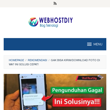
Loncat
ke
konten
MENU
HOMEPAGE
/
REKOMENDASI
/
GAK BISA KIRIM/DOWNLOAD FOTO DI
WA? INI SOLUSI CEPAT!