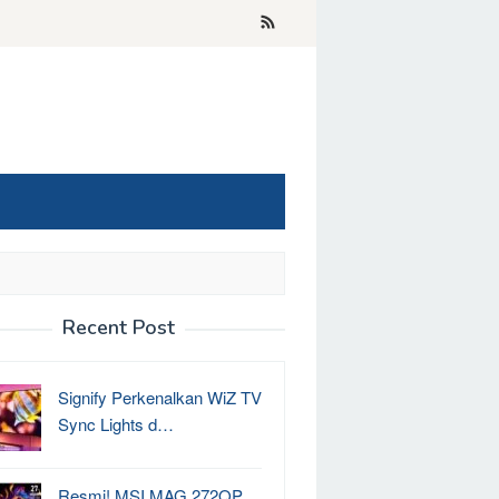
Recent Post
Signify Perkenalkan WiZ TV
Sync Lights d…
Resmi! MSI MAG 272QP