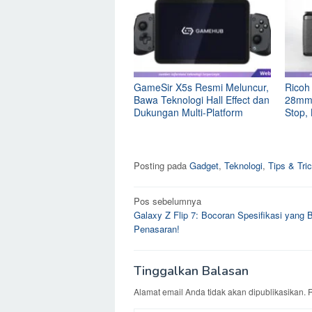
GameSir X5s Resmi Meluncur,
Ricoh
Bawa Teknologi Hall Effect dan
28mm f
Dukungan Multi-Platform
Stop,
Posting pada
Gadget
,
Teknologi
,
Tips & Tri
Navigasi
Pos sebelumnya
Galaxy Z Flip 7: Bocoran Spesifikasi yang B
pos
Penasaran!
Tinggalkan Balasan
Alamat email Anda tidak akan dipublikasikan.
R