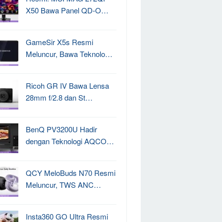
X50 Bawa Panel QD-O…
GameSir X5s Resmi
Meluncur, Bawa Teknolo…
Ricoh GR IV Bawa Lensa
28mm f/2.8 dan St…
BenQ PV3200U Hadir
dengan Teknologi AQCO…
QCY MeloBuds N70 Resmi
Meluncur, TWS ANC…
Insta360 GO Ultra Resmi