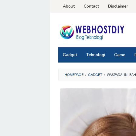
Loncat
About
Contact
Disclaimer
ke
konten
Gadget
Teknologi
Game
HOMEPAGE
/
GADGET
/
WASPADA! INI BA