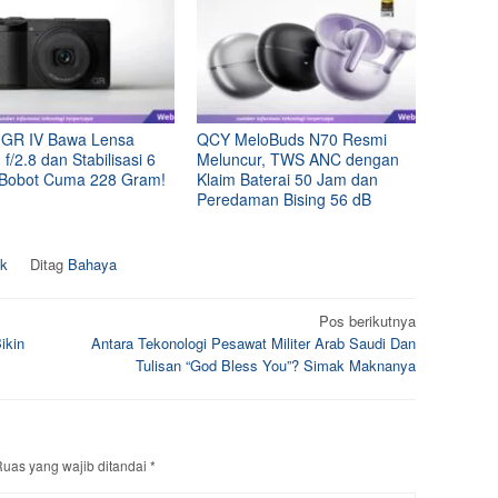
 GR IV Bawa Lensa
QCY MeloBuds N70 Resmi
/2.8 dan Stabilisasi 6
Meluncur, TWS ANC dengan
 Bobot Cuma 228 Gram!
Klaim Baterai 50 Jam dan
Peredaman Bising 56 dB
ck
Ditag
Bahaya
Pos berikutnya
ikin
Antara Tekonologi Pesawat Militer Arab Saudi Dan
Tulisan “God Bless You”? Simak Maknanya
uas yang wajib ditandai
*