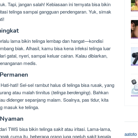
uk. Tapi, jangan salah! Kebiasaan ini ternyata bisa bikin
ritasi telinga sampai gangguan pendengaran. Yuk, simak
ti!
ningkat
erlalu lama bikin telinga lembap dan hangat—kondisi
bang biak. Alhasil, kamu bisa kena infeksi telinga luar
ari gatal, nyeri, sampai keluar cairan. Kalau dibiarkan,
 penanganan medis.
 Permanen
ati-hati! Sel-sel rambut halus di telinga bisa rusak, yang
rang atau malah tinnitus (
telinga berdenging
). Bahkan
au didenger sepanjang malam. Soalnya, pas tidur, kita
g masuk ke telinga.
k Nyaman
ari TWS bisa bikin telinga sakit atau iritasi. Lama-lama,
aatoto
. Nggak cuma itu, beberapa orang juga ngeluh sakit kepala