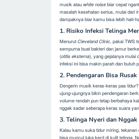
musik atau
white noise
biar cepat ngant
masalah kesehatan serius, mulai dari i
dampaknya biar kamu bisa lebih hati-ha
1. Risiko Infeksi Telinga Me
Menurut
Cleveland Clinic
, pakai TWS t
sempurna buat bakteri dan jamur berkem
(
otitis eksterna
), yang gejalanya mulai d
infeksi ini bisa makin parah dan butuh
2. Pendengaran Bisa Rusak
Dengerin musik keras-keras pas tidur? H
ujung-ujungnya bikin pendengaran berku
volume rendah pun tetap berbahaya kal
nggak sadar seberapa keras suara yan
3. Telinga Nyeri dan Ngga
Kalau kamu suka tidur miring, tekanan d
bisa muncul luka kecil di kulit telinga