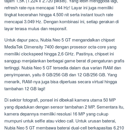
tajam 1,5K (1.224 x 2.720 piksel). Yang lebih menggoda lagi,
refresh rate-nya mencapai 144 Hz! Layar ini juga memiliki
tingkat kecerahan hingga 4.500 nit serta instant touch rate
mencapai 3.049 Hz. Dengan kombinasi ini, setiap gerakan di
layar terasa mulus dan responsif.
Untuk dapur pacu, Nubia Neo 5 GT mengandalkan chipset
MediaTek Dimensity 7400 dengan prosesor octa-core yang
memiliki clockspeed hingga 2,6 GHz. Pastinya, chipset ini
sanggup menjalankan berbagai game berat di pengaturan grafis
tertinggi. Nubia Neo 5 GT tersedia dalam dua varian RAM dan
penyimpanan, yaitu 8 GB/256 GB dan 12 GB/256 GB. Yang
menarik, RAM-nya juga bisa diperluas secara virtual hingga
tambahan 12 GB lagi!
Di sektor fotografi, ponsel ini dibekali kamera utama 50 MP
yang dipadukan dengan sensor tambahan 2 MP. Sementara itu,
kamera depannya memiliki resolusi 16 MP yang cukup
mumpuni untuk selfie atau video call. Untuk urusan baterai,
Nubia Neo 5 GT membawa baterai dual-cell berkapasitas 6.210