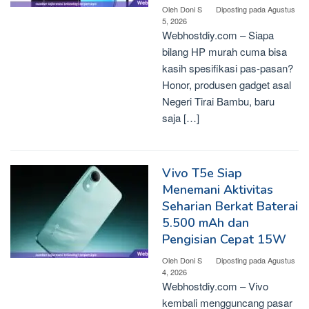
Oleh
Doni S
Diposting pada
Agustus
5, 2026
Webhostdiy.com – Siapa
bilang HP murah cuma bisa
kasih spesifikasi pas-pasan?
Honor, produsen gadget asal
Negeri Tirai Bambu, baru
saja […]
Vivo T5e Siap
Menemani Aktivitas
Seharian Berkat Baterai
5.500 mAh dan
Pengisian Cepat 15W
Oleh
Doni S
Diposting pada
Agustus
4, 2026
Webhostdiy.com – Vivo
kembali mengguncang pasar