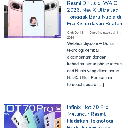
Resmi Dirilis di WAIC
2026, NaviX Ultra Jadi
Tonggak Baru Nubia di
Era Kecerdasan Buatan
Oleh
Doni S
Diposting pada
Juli 31,
2026
Webhostdiy.com – Dunia
teknologi kembali
digemparkan dengan
kehadiran smartphone terbaru
dari Nubia yang diberi nama
NaviX Ultra. Perusahaan
tersebut secara […]
Infinix Hot 70 Pro
Meluncur Resmi,
Hadirkan Teknologi
Bodi Dinamis yang