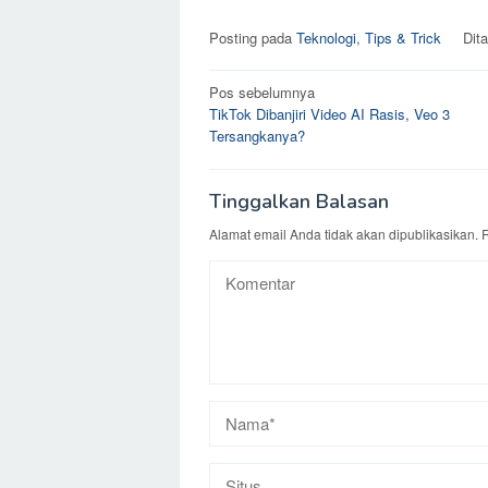
Posting pada
Teknologi
,
Tips & Trick
Dit
Navigasi
Pos sebelumnya
TikTok Dibanjiri Video AI Rasis, Veo 3
pos
Tersangkanya?
Tinggalkan Balasan
Alamat email Anda tidak akan dipublikasikan.
R