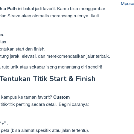
Mposa
h a Path
ini bakal jadi favorit. Kamu bisa menggambar
a, dan Strava akan otomatis merancang rutenya. Ikuti
ps
.
tas.
ntukan start dan finish.
ung jarak, elevasi, dan merekomendasikan jalur terbaik.
 rute unik atau sekadar iseng menantang diri sendiri!
entukan Titik Start & Finish
ari kampus ke taman favorit?
Custom
-titik penting secara detail. Begini caranya:
“+”
.
 peta (bisa alamat spesifik atau jalan tertentu).