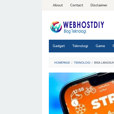
Loncat
About
Contact
Disclaimer
ke
konten
Gadget
Teknologi
Game
HOMEPAGE
/
TEKNOLOGI
/
BISA LANGSUN