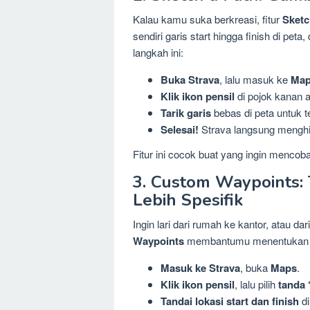
Kalau kamu suka berkreasi, fitur
Sketc
sendiri garis start hingga finish di pet
langkah ini:
Buka Strava
, lalu masuk ke
Ma
Klik ikon pensil
di pojok kanan a
Tarik garis
bebas di peta untuk te
Selesai!
Strava langsung menghit
Fitur ini cocok buat yang ingin mencoba
3. Custom Waypoints: T
Lebih Spesifik
Ingin lari dari rumah ke kantor, atau d
Waypoints
membantumu menentukan titik
Masuk ke Strava
, buka
Maps
.
Klik ikon pensil
, lalu pilih
tanda 
Tandai lokasi start dan finish
di