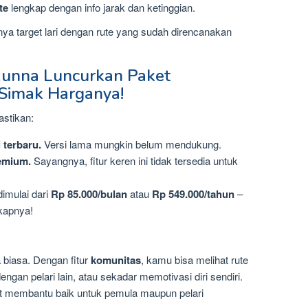
te
lengkap dengan info jarak dan ketinggian.
nya target lari dengan rute yang sudah direncanakan
Runna Luncurkan Paket
Simak Harganya!
pastikan:
 terbaru.
Versi lama mungkin belum mendukung.
emium.
Sayangnya, fitur keren ini tidak tersedia untuk
imulai dari
Rp 85.000/bulan
atau
Rp 549.000/tahun
–
gkapnya!
 biasa. Dengan fitur
komunitas
, kamu bisa melihat rute
engan pelari lain, atau sekadar memotivasi diri sendiri.
at membantu baik untuk pemula maupun pelari