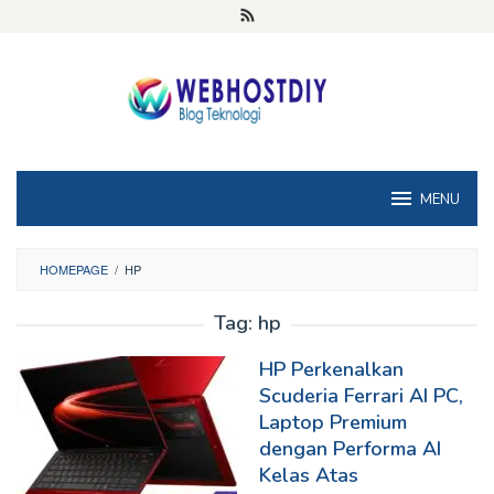
Loncat
ke
konten
MENU
HOMEPAGE
/
HP
Tag:
hp
HP Perkenalkan
Scuderia Ferrari AI PC,
Laptop Premium
dengan Performa AI
Kelas Atas