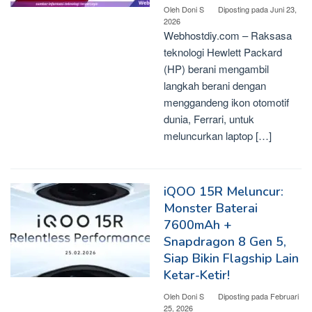
Oleh
Doni S
Diposting pada
Juni 23,
2026
Webhostdiy.com – Raksasa
teknologi Hewlett Packard
(HP) berani mengambil
langkah berani dengan
menggandeng ikon otomotif
dunia, Ferrari, untuk
meluncurkan laptop […]
iQOO 15R Meluncur:
Monster Baterai
7600mAh +
Snapdragon 8 Gen 5,
Siap Bikin Flagship Lain
Ketar-Ketir!
Oleh
Doni S
Diposting pada
Februari
25, 2026