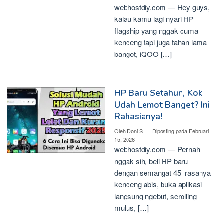
webhostdiy.com — Hey guys,
kalau kamu lagi nyari HP
flagship yang nggak cuma
kenceng tapi juga tahan lama
banget, iQOO […]
HP Baru Setahun, Kok
Udah Lemot Banget? Ini
Rahasianya!
Oleh
Doni S
Diposting pada
Februari
15, 2026
webhostdiy.com — Pernah
nggak sih, beli HP baru
dengan semangat 45, rasanya
kenceng abis, buka aplikasi
langsung ngebut, scrolling
mulus, […]