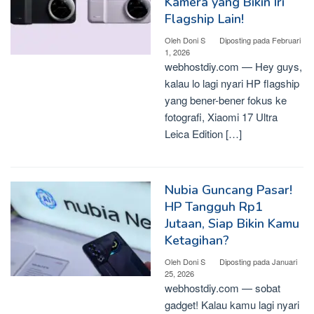
Kamera yang Bikin Iri
Flagship Lain!
Oleh
Doni S
Diposting pada
Februari
1, 2026
webhostdiy.com — Hey guys,
kalau lo lagi nyari HP flagship
yang bener-bener fokus ke
fotografi, Xiaomi 17 Ultra
Leica Edition […]
Nubia Guncang Pasar!
HP Tangguh Rp1
Jutaan, Siap Bikin Kamu
Ketagihan?
Oleh
Doni S
Diposting pada
Januari
25, 2026
webhostdiy.com — sobat
gadget! Kalau kamu lagi nyari