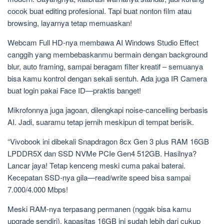
cocok buat editing profesional. Tapi buat nonton film atau
browsing, layarnya tetap memuaskan!
Webcam Full HD-nya membawa AI Windows Studio Effect
canggih yang membebaskanmu bermain dengan background
blur, auto framing, sampai beragam filter kreatif – semuanya
bisa kamu kontrol dengan sekali sentuh. Ada juga IR Camera
buat login pakai Face ID—praktis banget!
Mikrofonnya juga jagoan, dilengkapi noise-cancelling berbasis
AI. Jadi, suaramu tetap jernih meskipun di tempat berisik.
“Vivobook ini dibekali Snapdragon 8cx Gen 3 plus RAM 16GB
LPDDR5X dan SSD NVMe PCIe Gen4 512GB. Hasilnya?
Lancar jaya! Tetap kenceng meski cuma pakai baterai.
Kecepatan SSD-nya gila—read/write speed bisa sampai
7.000/4.000 Mbps!
Meski RAM-nya terpasang permanen (nggak bisa kamu
upgrade sendiri), kapasitas 16GB ini sudah lebih dari cukup