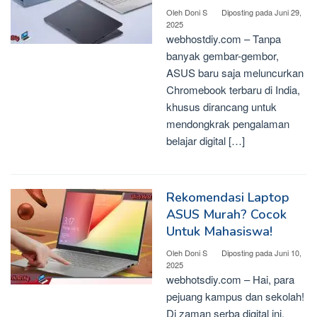
Oleh
Doni S
Diposting pada
Juni 29,
2025
webhostdiy.com – Tanpa
banyak gembar-gembor,
ASUS baru saja meluncurkan
Chromebook terbaru di India,
khusus dirancang untuk
mendongkrak pengalaman
belajar digital […]
Rekomendasi Laptop
ASUS Murah? Cocok
Untuk Mahasiswa!
Oleh
Doni S
Diposting pada
Juni 10,
2025
webhotsdiy.com – Hai, para
pejuang kampus dan sekolah!
Di zaman serba digital ini,