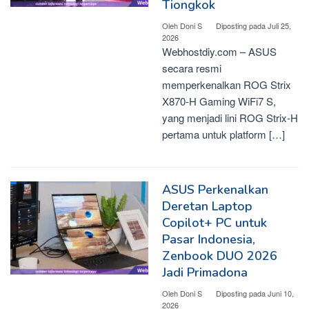
Tiongkok
Oleh
Doni S
Diposting pada
Juli 25,
2026
Webhostdiy.com – ASUS
secara resmi
memperkenalkan ROG Strix
X870-H Gaming WiFi7 S,
yang menjadi lini ROG Strix-H
pertama untuk platform […]
ASUS Perkenalkan
Deretan Laptop
Copilot+ PC untuk
Pasar Indonesia,
Zenbook DUO 2026
Jadi Primadona
Oleh
Doni S
Diposting pada
Juni 10,
2026