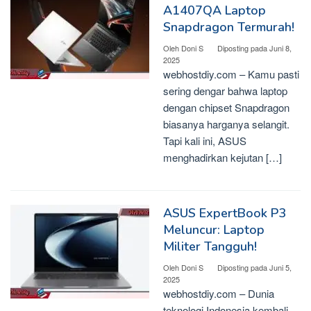
A1407QA Laptop
Snapdragon Termurah!
Oleh
Doni S
Diposting pada
Juni 8,
2025
webhostdiy.com – Kamu pasti
sering dengar bahwa laptop
dengan chipset Snapdragon
biasanya harganya selangit.
Tapi kali ini, ASUS
menghadirkan kejutan […]
ASUS ExpertBook P3
Meluncur: Laptop
Militer Tangguh!
Oleh
Doni S
Diposting pada
Juni 5,
2025
webhostdiy.com – Dunia
teknologi Indonesia kembali