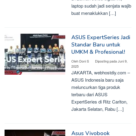
laptop sudah jadi senjata wajib
buat menaklukkan […]
ASUS ExpertSeries Jadi
Standar Baru untuk
UMKM & Profesional!
Oleh
Doni S
Diposting pada
Juni 9,
2025
JAKARTA, webhostdiy.com –
ASUS Indonesia baru saja
meluncurkan tiga produk
terbaru dari ASUS
ExpertSeries di Ritz Carlton,
Jakarta Selatan, Rabu […]
Asus Vivobook