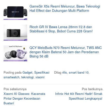
GameSir X5s Resmi Meluncur, Bawa Teknologi
Hall Effect dan Dukungan Multi-Platform
Ricoh GR IV Bawa Lensa 28mm f/2.8 dan
Stabilisasi 6 Stop, Bobot Cuma 228 Gram!
QCY MeloBuds N70 Resmi Meluncur, TWS ANC
dengan Klaim Baterai 50 Jam dan Peredaman
Bising 56 dB
Posting pada
Gadget
,
Spesifikasi
Ditag
rilis
,
smart band 10
,
smartwatch
,
teknologi
,
xiaomi
Navigasi
Pos sebelumnya
Pos berikutnya
Xiaomi AI Glasses: Kacamata
Infinix Hot 60i Resmi Hadir! Simak
pos
Pintar Dengan Kecerdasan
Spesifikasi Lengkapnya!
Buatan!