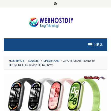
Loncat
ke
konten
MENU
HOMEPAGE
/
GADGET
/
SPESIFIKASI
/
XIAOMI SMART BAND 10
RESMI DIRILIS: SIMAK DETAILNYA!