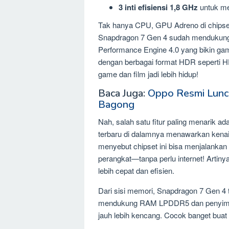
3 inti efisiensi
1,8 GHz
untuk m
Tak hanya CPU, GPU Adreno di chipset
Snapdragon 7 Gen 4 sudah mendukung 
Performance Engine 4.0 yang bikin gamep
dengan berbagai format HDR seperti 
game dan film jadi lebih hidup!
Baca Juga:
Oppo Resmi Lunc
Bagong
Nah, salah satu fitur paling menarik
terbaru di dalamnya menawarkan kena
menyebut chipset ini bisa menjalankan m
perangkat—tanpa perlu internet! Arti
lebih cepat dan efisien.
Dari sisi memori, Snapdragon 7 Gen 4 t
mendukung RAM LPDDR5 dan penyimpana
jauh lebih kencang. Cocok banget buat 