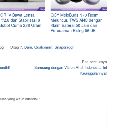
 GR IV Bawa Lensa
QCY MeloBuds N70 Resmi
/2.8 dan Stabilisasi 6
Meluncur, TWS ANC dengan
 Bobot Cuma 228 Gram!
Klaim Baterai 50 Jam dan
Peredaman Bising 56 dB
ogi
Ditag
7
,
Baru
,
Qualcomm
,
Snapdragon
Pos berikutnya
ndiri!
Samsung dengan Vision AI di Indonesia, Ini
Keunggulannya!
uas yang wajib ditandai
*