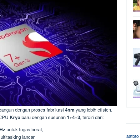
bangun dengan proses fabrikasi
4nm
yang lebih efisien.
 CPU
Kryo
baru dengan susunan
1+4+3
, terdiri dari:
GHz
untuk tugas berat,
aatoto
ltitasking lancar,