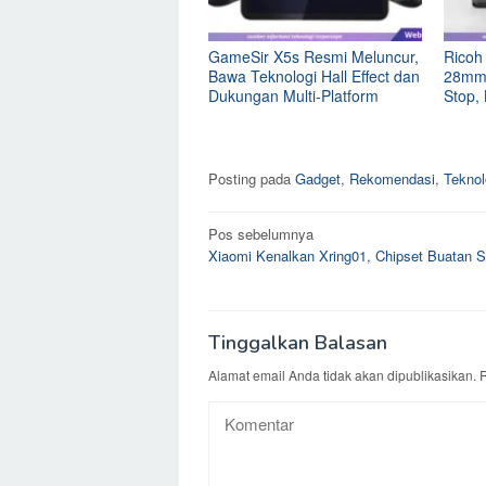
GameSir X5s Resmi Meluncur,
Ricoh
Bawa Teknologi Hall Effect dan
28mm f
Dukungan Multi-Platform
Stop,
Posting pada
Gadget
,
Rekomendasi
,
Teknol
Navigasi
Pos sebelumnya
Xiaomi Kenalkan Xring01, Chipset Buatan Se
pos
Tinggalkan Balasan
Alamat email Anda tidak akan dipublikasikan.
R