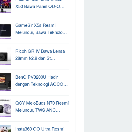
X50 Bawa Panel QD-O…
GameSir X5s Resmi
Meluncur, Bawa Teknolo…
Ricoh GR IV Bawa Lensa
28mm f/2.8 dan St…
BenQ PV3200U Hadir
dengan Teknologi AQCO…
QCY MeloBuds N70 Resmi
Meluncur, TWS ANC…
Insta360 GO Ultra Resmi