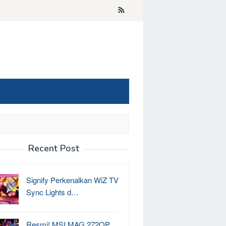
Recent Post
Signify Perkenalkan WiZ TV
Sync Lights d…
Resmi! MSI MAG 272QP