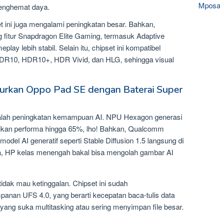
Mposa
enghemat daya.
 ini juga mengalami peningkatan besar. Bahkan,
fitur Snapdragon Elite Gaming, termasuk Adaptive
lay lebih stabil. Selain itu, chipset ini kompatibel
HDR10, HDR10+, HDR Vivid, dan HLG, sehingga visual
urkan Oppo Pad SE dengan Baterai Super
 adalah peningkatan kemampuan AI. NPU Hexagon generasi
ikan performa hingga 65%, lho! Bahkan, Qualcomm
odel AI generatif seperti Stable Diffusion 1.5 langsung di
nya, HP kelas menengah bakal bisa mengolah gambar AI
idak mau ketinggalan. Chipset ini sudah
n UFS 4.0, yang berarti kecepatan baca-tulis data
yang suka multitasking atau sering menyimpan file besar.