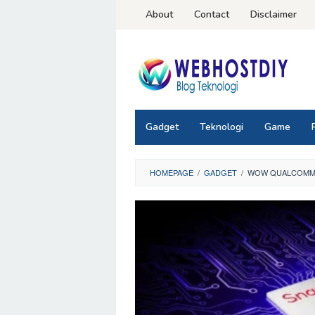
Loncat
About
Contact
Disclaimer
ke
konten
Gadget
Teknologi
Game
HOMEPAGE
/
GADGET
/
WOW QUALCOMM S