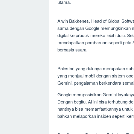
utama.
Alwin Bakkenes, Head of Global Softw
sama dengan Google memungkinkan mere
digital ke produk mereka lebih dulu. 
mendapatkan pembaruan seperti peta
berbasis suara.
Polestar, yang dulunya merupakan sub
yang menjual mobil dengan sistem opera
Gemini, pengalaman berkendara semaki
Google memposisikan Gemini layaknya a
Dengan begitu, AI ini bisa terhubung d
nantinya bisa memanfaatkannya untuk 
bahkan melaporkan insiden seperti ke