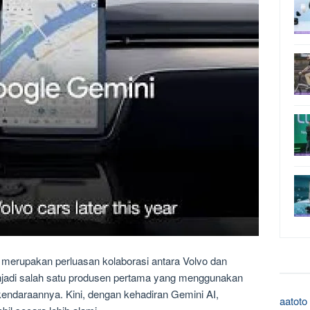
ni merupakan perluasan kolaborasi antara Volvo dan
jadi salah satu produsen pertama yang menggunakan
endaraannya. Kini, dengan kehadiran Gemini AI,
aatoto