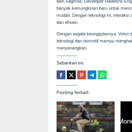
Ben Sagmoe, Developer Relations Eng
banyak kemungkinan baru untuk menci
mudah. Dengan teknologi ini, interaks
dan efisien.
Dengan segala keunggulannya, Volvo 
teknologi dan otomotif mampu menghad
menyenangkan.
Sebarkan ini:
Posting terkait: