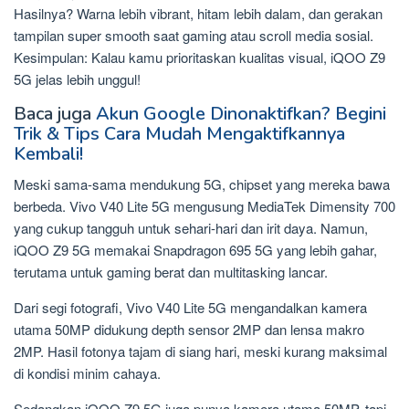
Hasilnya? Warna lebih vibrant, hitam lebih dalam, dan gerakan
tampilan super smooth saat gaming atau scroll media sosial.
Kesimpulan: Kalau kamu prioritaskan kualitas visual, iQOO Z9
5G jelas lebih unggul!
Baca juga
Akun Google Dinonaktifkan? Begini
Trik & Tips Cara Mudah Mengaktifkannya
Kembali!
Meski sama-sama mendukung 5G, chipset yang mereka bawa
berbeda. Vivo V40 Lite 5G mengusung MediaTek Dimensity 700
yang cukup tangguh untuk sehari-hari dan irit daya. Namun,
iQOO Z9 5G memakai Snapdragon 695 5G yang lebih gahar,
terutama untuk gaming berat dan multitasking lancar.
Dari segi fotografi, Vivo V40 Lite 5G mengandalkan kamera
utama 50MP didukung depth sensor 2MP dan lensa makro
2MP. Hasil fotonya tajam di siang hari, meski kurang maksimal
di kondisi minim cahaya.
Sedangkan iQOO Z9 5G juga punya kamera utama 50MP, tapi