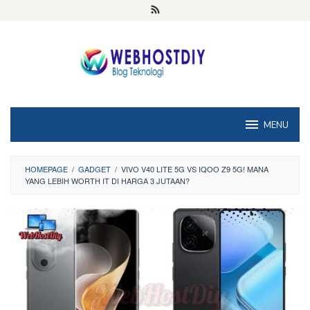
Loncat
ke
konten
MENU
HOMEPAGE
/
GADGET
/
VIVO V40 LITE 5G VS IQOO Z9 5G! MANA
YANG LEBIH WORTH IT DI HARGA 3 JUTAAN?