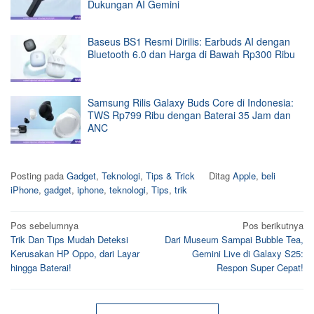
Dukungan AI Gemini
Baseus BS1 Resmi Dirilis: Earbuds AI dengan
Bluetooth 6.0 dan Harga di Bawah Rp300 Ribu
Samsung Rilis Galaxy Buds Core di Indonesia:
TWS Rp799 Ribu dengan Baterai 35 Jam dan
ANC
Posting pada
Gadget
,
Teknologi
,
Tips & Trick
Ditag
Apple
,
beli
iPhone
,
gadget
,
iphone
,
teknologi
,
Tips
,
trik
Navigasi
Pos sebelumnya
Pos berikutnya
Trik Dan Tips Mudah Deteksi
Dari Museum Sampai Bubble Tea,
pos
Kerusakan HP Oppo, dari Layar
Gemini Live di Galaxy S25:
hingga Baterai!
Respon Super Cepat!