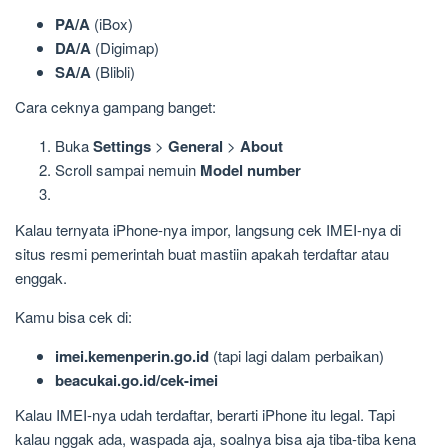
PA/A
(iBox)
DA/A
(Digimap)
SA/A
(Blibli)
Cara ceknya gampang banget:
Buka
Settings
>
General
>
About
Scroll sampai nemuin
Model number
Kalau ternyata iPhone-nya impor, langsung cek IMEI-nya di
situs resmi pemerintah buat mastiin apakah terdaftar atau
enggak.
Kamu bisa cek di:
imei.kemenperin.go.id
(tapi lagi dalam perbaikan)
beacukai.go.id/cek-imei
Kalau IMEI-nya udah terdaftar, berarti iPhone itu legal. Tapi
kalau nggak ada, waspada aja, soalnya bisa aja tiba-tiba kena