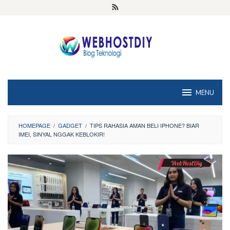
Loncat
ke
konten
MENU
HOMEPAGE
/
GADGET
/
TIPS RAHASIA AMAN BELI IPHONE? BIAR
IMEI, SINYAL NGGAK KEBLOKIR!