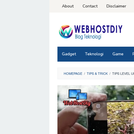
Loncat
About
Contact
Disclaimer
ke
konten
Gadget
Teknologi
Game
HOMEPAGE
/
TIPS & TRICK
/
TIPS LEVEL 