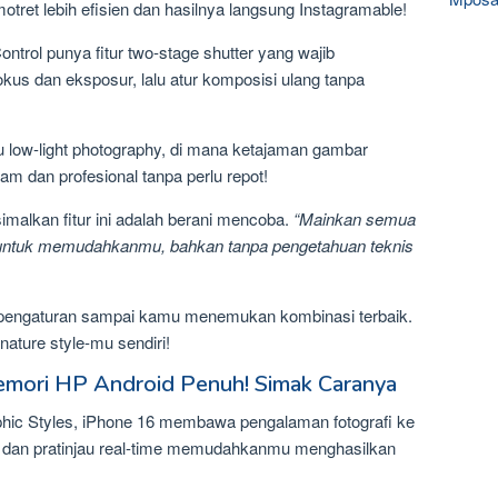
emotret lebih efisien dan hasilnya langsung Instagramable!
ontrol punya fitur two-stage shutter yang wajib
kus dan eksposur, lalu atur komposisi ulang tanpa
tau low-light photography, di mana ketajaman gambar
am dan profesional tanpa perlu repot!
alkan fitur ini adalah berani mencoba.
“Mainkan semua
ng untuk memudahkanmu, bahkan tanpa pengetahuan teknis
n pengaturan sampai kamu menemukan kombinasi terbaik.
ature style-mu sendiri!
Memori HP Android Penuh! Simak Caranya
hic Styles, iPhone 16 membawa pengalaman fotografi ke
atif, dan pratinjau real-time memudahkanmu menghasilkan