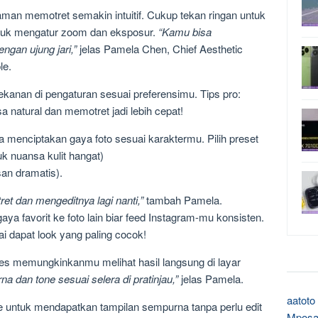
man memotret semakin intuitif. Cukup tekan ringan untuk
 untuk mengatur zoom dan eksposur.
“Kamu bisa
gan ujung jari,”
jelas Pamela Chen, Chief Aesthetic
le.
ekanan di pengaturan sesuai preferensimu. Tips pro:
asa natural dan memotret jadi lebih cepat!
 menciptakan gaya foto sesuai karaktermu. Pilih preset
k nuansa kulit hangat)
an dramatis).
t dan mengeditnya lagi nanti,”
tambah Pamela.
ya favorit ke foto lain biar feed Instagram-mu konsisten.
i dapat look yang paling cocok!
les memungkinkanmu melihat hasil langsung di layar
rna dan tone sesuai selera di pratinjau,”
jelas Pamela.
aatoto
ne untuk mendapatkan tampilan sempurna tanpa perlu edit
Mposa