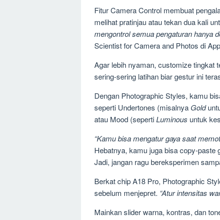
Fitur Camera Control membuat pengala
melihat pratinjau atau tekan dua kali
mengontrol semua pengaturan hanya den
Scientist for Camera and Photos di App
Agar lebih nyaman, customize tingkat t
sering-sering latihan biar gestur ini ter
Dengan Photographic Styles, kamu bisa
seperti Undertones (misalnya
Gold
untu
atau Mood (seperti
Luminous
untuk kes
“Kamu bisa mengatur gaya saat memotre
Hebatnya, kamu juga bisa copy-paste ga
Jadi, jangan ragu bereksperimen sampa
Berkat chip A18 Pro, Photographic Sty
sebelum menjepret.
“Atur intensitas wa
Mainkan slider warna, kontras, dan to