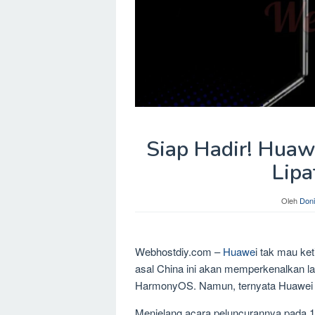
Siap Hadir! Huaw
Lipa
Oleh
Doni
Webhostdiy.com –
Huawe
i tak mau ke
asal China ini akan memperkenalkan 
HarmonyOS. Namun, ternyata Huawei m
Menjelang acara peluncurannya pada 1