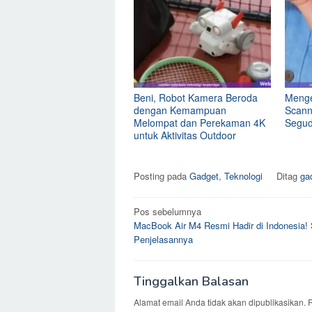
Beni, Robot Kamera Beroda
Mengen
dengan Kemampuan
Scann
Melompat dan Perekaman 4K
Segud
untuk Aktivitas Outdoor
Posting pada
Gadget
,
Teknologi
Ditag
ga
Navigasi
Pos sebelumnya
MacBook Air M4 Resmi Hadir di Indonesia!
pos
Penjelasannya
Tinggalkan Balasan
Alamat email Anda tidak akan dipublikasikan.
R