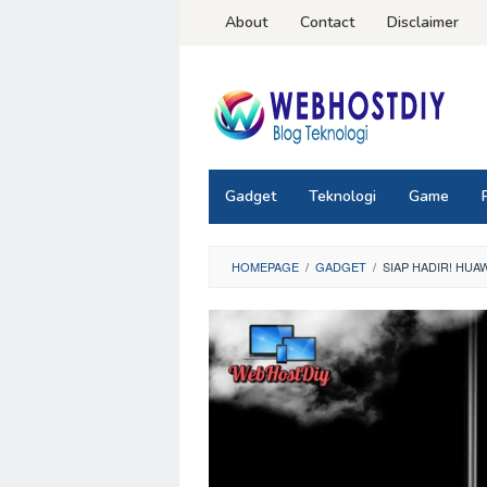
Loncat
About
Contact
Disclaimer
ke
konten
Gadget
Teknologi
Game
HOMEPAGE
/
GADGET
/
SIAP HADIR! HUA