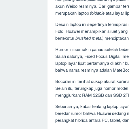
akun Weibo resminya. Dari gambar terse
merupakan laptop
foldable
atau layar lip
Desain laptop ini sepertinya terinspir
Fold. Huawei menampilkan siluet yang 
bertekstur
brushed metal
, menciptaka
Rumor ini semakin panas setelah beb
Salah satunya, Fixed Focus Digital, 
laptop layar lipat pertamanya di akhir 
bahwa nama resminya adalah MateBook
Bocoran ini terlihat cukup akurat karen
Selain itu, terungkap juga nomor model
menggiurkan: RAM 32GB dan SSD 2TB!
Sebenarnya, kabar tentang laptop layar
beredar rumor bahwa Huawei sedang
perangkat hibrida antara PC, tablet, d