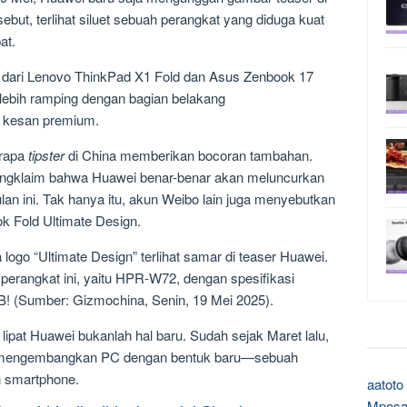
but, terlihat siluet sebuah perangkat yang diduga kuat
at.
asi dari Lenovo ThinkPad X1 Fold dan Asus Zenbook 17
lebih ramping dengan bagian belakang
n kesan premium.
erapa
tipster
di China memberikan bocoran tambahan.
mengklaim bahwa Huawei benar-benar akan meluncurkan
bulan ini. Tak hanya itu, akun Weibo lain juga menyebutkan
 Fold Ultimate Design.
a logo “Ultimate Design” terlihat samar di teaser Huawei.
 perangkat ini, yaitu HPR-W72, dengan spesifikasi
 (Sumber: Gizmochina, Senin, 19 Mei 2025).
 lipat Huawei bukanlah hal baru. Sudah sejak Maret lalu,
 mengembangkan PC dengan bentuk baru—sebuah
an smartphone.
aatoto
Mposa