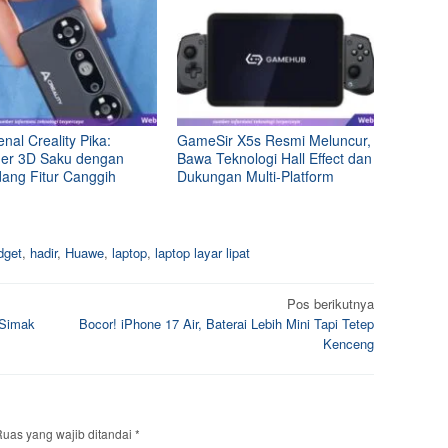
al Creality Pika:
GameSir X5s Resmi Meluncur,
er 3D Saku dengan
Bawa Teknologi Hall Effect dan
ang Fitur Canggih
Dukungan Multi-Platform
dget
,
hadir
,
Huawe
,
laptop
,
laptop layar lipat
Pos berikutnya
 Simak
Bocor! iPhone 17 Air, Baterai Lebih Mini Tapi Tetep
Kenceng
uas yang wajib ditandai
*