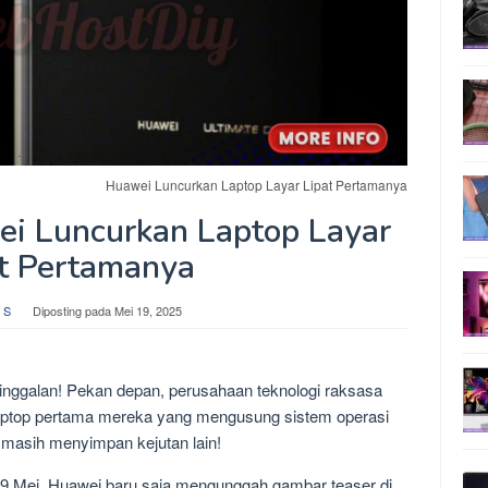
Huawei Luncurkan Laptop Layar Lipat Pertamanya
ei Luncurkan Laptop Layar
t Pertamanya
 S
Diposting pada
Mei 19, 2025
tinggalan! Pekan depan, perusahaan teknologi raksasa
laptop pertama mereka yang mengusung sistem operasi
asih menyimpan kejutan lain!
9 Mei, Huawei baru saja mengunggah gambar teaser di