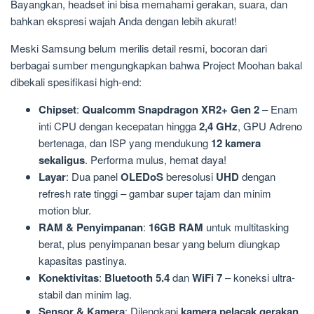
Bayangkan, headset ini bisa memahami gerakan, suara, dan
bahkan ekspresi wajah Anda dengan lebih akurat!
Meski Samsung belum merilis detail resmi, bocoran dari
berbagai sumber mengungkapkan bahwa Project Moohan bakal
dibekali spesifikasi high-end:
Chipset
:
Qualcomm Snapdragon XR2+ Gen 2
– Enam
inti CPU dengan kecepatan hingga
2,4 GHz
, GPU Adreno
bertenaga, dan ISP yang mendukung
12 kamera
sekaligus
. Performa mulus, hemat daya!
Layar
: Dua panel
OLEDoS
beresolusi
UHD
dengan
refresh rate tinggi – gambar super tajam dan minim
motion blur.
RAM & Penyimpanan
:
16GB RAM
untuk multitasking
berat, plus penyimpanan besar yang belum diungkap
kapasitas pastinya.
Konektivitas
:
Bluetooth 5.4
dan
WiFi 7
– koneksi ultra-
stabil dan minim lag.
Sensor & Kamera
: Dilengkapi
kamera pelacak gerakan