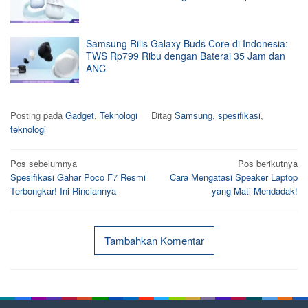
Samsung Rilis Galaxy Buds Core di Indonesia:
TWS Rp799 Ribu dengan Baterai 35 Jam dan
ANC
Posting pada
Gadget
,
Teknologi
Ditag
Samsung
,
spesifikasi
,
teknologi
Navigasi
Pos sebelumnya
Pos berikutnya
Spesifikasi Gahar Poco F7 Resmi
Cara Mengatasi Speaker Laptop
pos
Terbongkar! Ini Rinciannya
yang Mati Mendadak!
Tambahkan Komentar