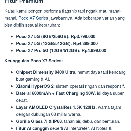
Fitur Premium
Kalau kamu pengen performa flagship tapi nggak mau mahal-
mahal,
Poco X7 Serie
s jawabannya. Ada beberapa varian yang
bisa dipilih sesuai kebutuhan:
Poco X7 5G (8GB/256GB): Rp3.799.000
Poco X7 5G (12GB/512GB): Rp4.399.000
Poco X7 Pro 5G (12GB/512GB): Rp4.999.000
Keunggulan Poco X7 Series:
Chipset Dimensity 8400 Ultra
, hemat daya tapi kencang
buat gaming & AI.
Xiaomi HyperOS 2
, sistem operasi ringan dan responsif.
Baterai 6000mAh + Fast Charging 90W
, isi daya super
cepat.
Layar AMOLED CrystalRes 1.5K 120Hz
, warna tajam
dengan dukungan 68 miliar warna.
Gorilla Glass 7i & IP68
, tahan air, debu, dan benturan.
Fitur AI canggih
seperti AI Interpreter, AI Notes &