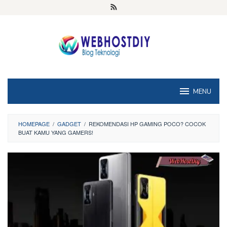
Loncat
ke
konten
MENU
HOMEPAGE
/
GADGET
/
REKOMENDASI HP GAMING POCO? COCOK
BUAT KAMU YANG GAMERS!