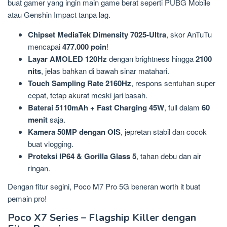
buat gamer yang ingin main game berat seperti PUBG Mobile
atau Genshin Impact tanpa lag.
Chipset MediaTek Dimensity 7025-Ultra
, skor AnTuTu
mencapai
477.000 poin
!
Layar AMOLED 120Hz
dengan brightness hingga
2100
nits
, jelas bahkan di bawah sinar matahari.
Touch Sampling Rate 2160Hz
, respons sentuhan super
cepat, tetap akurat meski jari basah.
Baterai 5110mAh + Fast Charging 45W
, full dalam
60
menit
saja.
Kamera 50MP dengan OIS
, jepretan stabil dan cocok
buat vlogging.
Proteksi IP64 & Gorilla Glass 5
, tahan debu dan air
ringan.
Dengan fitur segini, Poco M7 Pro 5G beneran worth it buat
pemain pro!
Poco X7 Series – Flagship Killer dengan