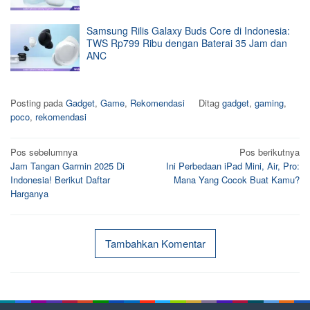
Samsung Rilis Galaxy Buds Core di Indonesia:
TWS Rp799 Ribu dengan Baterai 35 Jam dan
ANC
Posting pada
Gadget
,
Game
,
Rekomendasi
Ditag
gadget
,
gaming
,
poco
,
rekomendasi
Navigasi
Pos sebelumnya
Pos berikutnya
Jam Tangan Garmin 2025 Di
Ini Perbedaan iPad Mini, Air, Pro:
pos
Indonesia! Berikut Daftar
Mana Yang Cocok Buat Kamu?
Harganya
Tambahkan Komentar