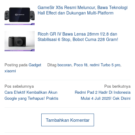
GameSir X5s Resmi Meluncur, Bawa Teknologi
Hall Effect dan Dukungan Multi-Platform
Ricoh GR IV Bawa Lensa 28mm f/2.8 dan
Stabilisasi 6 Stop, Bobot Cuma 228 Gram!
Posting pada
Gadget
Ditag
bocoran
,
Poco f8
,
redmi Turbo 5 pro
,
xiaomi
Navigasi
Pos sebelumnya
Pos berikutnya
Cara Efektif Kembalikan Akun
Redmi Pad 2 Hadir Di Indonesia
pos
Google yang Terhapus! Praktis
Mulai 4 Juli 2025! Cek Disini
Tambahkan Komentar