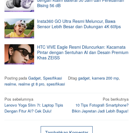
Bising 56 dB
Insta360 GO Ultra Resmi Meluncur, Bawa
Sensor Lebih Besar dan Dukungan 4K 60fps
HTC VIVE Eagle Resmi Diluncurkan: Kacamata
Pintar dengan Sentuhan AI dan Desain Premium
Khas ZEISS
Posting pada
Gadget
,
Spesifikasi
Ditag
gadget
,
kamera 200 mp
,
realme
,
realme gt 8 pro
,
spesifikasi
Navigasi
Pos sebelumnya
Pos berikutnya
Lenovo Yoga Slim 7i: Laptop Tipis
10 Tips Fotografi Smartphone?
pos
Dengan Fitur AI? Cek Dulu!
Bikin Jepretan Jadi Lebih Bagus!
Tambahkan Komentar