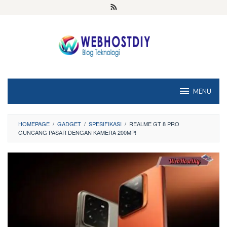
Loncat
ke
konten
MENU
HOMEPAGE
/
GADGET
/
SPESIFIKASI
/
REALME GT 8 PRO
GUNCANG PASAR DENGAN KAMERA 200MP!