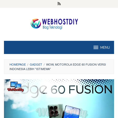
Loncat
ke
konten
MENU
HOMEPAGE
/
GADGET
/
WOW, MOTOROLA EDGE 60 FUSION VERSI
INDONESIA LEBIH "ISTIMEWA"