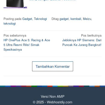
Posting pada
Gadget
,
Teknologi
Ditag
gadget
,
kembali
,
Meizu
,
teknologi
Navigasi
Pos sebelumnya
Pos berikutnya
HP OnePlus Ace 5: Racing & Ace
Jebloknya HP Siemens: Dari
pos
5 Ultra Resmi Rilis! Simak
Puncak Ke Jurang Bangkrut!
Spesikasinya
Tambahkan Komentar
Versi Non AMP
© 2025 -
Webhostdiy.com