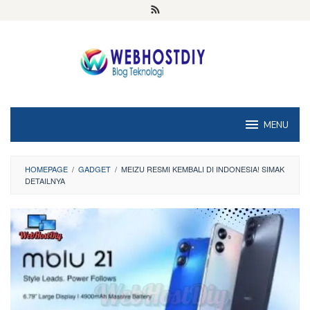
Loncat
ke
konten
MENU
HOMEPAGE
/
GADGET
/
MEIZU RESMI KEMBALI DI INDONESIA! SIMAK
DETAILNYA