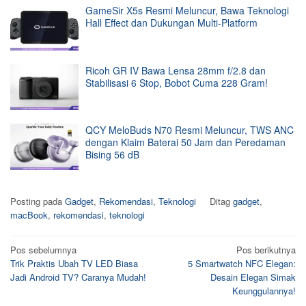
GameSir X5s Resmi Meluncur, Bawa Teknologi
Hall Effect dan Dukungan Multi-Platform
Ricoh GR IV Bawa Lensa 28mm f/2.8 dan
Stabilisasi 6 Stop, Bobot Cuma 228 Gram!
QCY MeloBuds N70 Resmi Meluncur, TWS ANC
dengan Klaim Baterai 50 Jam dan Peredaman
Bising 56 dB
Posting pada
Gadget
,
Rekomendasi
,
Teknologi
Ditag
gadget
,
macBook
,
rekomendasi
,
teknologi
Navigasi
Pos sebelumnya
Pos berikutnya
Trik Praktis Ubah TV LED Biasa
5 Smartwatch NFC Elegan:
pos
Jadi Android TV? Caranya Mudah!
Desain Elegan Simak
Keunggulannya!