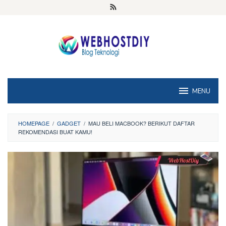
Loncat
ke
konten
MENU
HOMEPAGE
/
GADGET
/
MAU BELI MACBOOK? BERIKUT DAFTAR
REKOMENDASI BUAT KAMU!