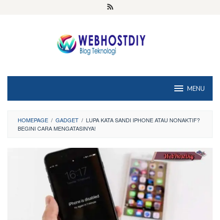
Loncat
ke
konten
MENU
HOMEPAGE
/
GADGET
/
LUPA KATA SANDI IPHONE ATAU NONAKTIF?
BEGINI CARA MENGATASINYA!