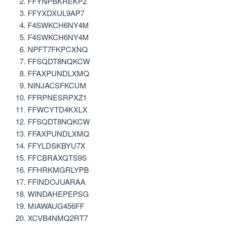
FFYNPBKREKPZ
FFYXDXUL9AP7
F4SWKCH6NY4M
F4SWKCH6NY4M
NPFT7FKPCXNQ
FFSQDT8NQKCW
FFAXPUNDLXMQ
NINJACSFKCUM
FFRPNESRPXZ1
FFWCYTD4KXLX
FFSQDT8NQKCW
FFAXPUNDLXMQ
FFYLDSKBYU7X
FFCBRAXQTS9S
FFHRKMGRLYPB
FFINDOJUARAA
WINDAHEPEPSG
MIAWAUG456FF
XCVB4NMQ2RT7