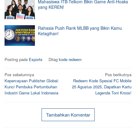
Mahasiswa ITB-Telkom Bikin Game Anti-Hoaks
yang KEREN!
Rahasia Push Rank MLBB yang Bikin Kamu
Ketagihan!
Posting pada
Esports
Ditag
kode redeem
Navigasi
Pos sebelumnya
Pos berikutnya
Kepercayaan Publisher Global:
Redeem Kode Spesial FC Mobile
pos
Kunci Pembuka Pertumbuhan
25 Agustus 2025, Dapatkan Kartu
Industri Game Lokal Indonesia
Legenda Toni Kroos!
Tambahkan Komentar