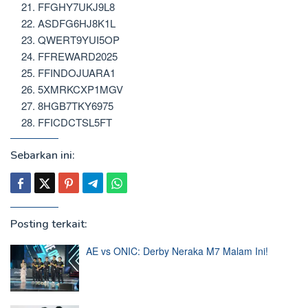
FFGHY7UKJ9L8
ASDFG6HJ8K1L
QWERT9YUI5OP
FFREWARD2025
FFINDOJUARA1
5XMRKCXP1MGV
8HGB7TKY6975
FFICDCTSL5FT
Sebarkan ini:
Posting terkait:
AE vs ONIC: Derby Neraka M7 Malam Ini!