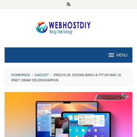
Loncat
ke
konten
MENU
HOMEPAGE
/
GADGET
/
IPADOS 26: DESAIN BARU & FITUR MAC DI
IPAD? SIMAK SELENGKAPNYA