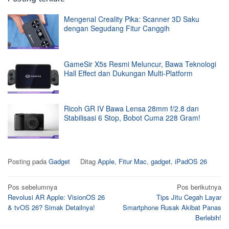
Mengenal Creality Pika: Scanner 3D Saku
dengan Segudang Fitur Canggih
GameSir X5s Resmi Meluncur, Bawa Teknologi
Hall Effect dan Dukungan Multi-Platform
Ricoh GR IV Bawa Lensa 28mm f/2.8 dan
Stabilisasi 6 Stop, Bobot Cuma 228 Gram!
Posting pada
Gadget
Ditag
Apple
,
Fitur Mac
,
gadget
,
iPadOS 26
Navigasi
Pos sebelumnya
Pos berikutnya
Revolusi AR Apple: VisionOS 26
Tips Jitu Cegah Layar
pos
& tvOS 26? Simak Detailnya!
Smartphone Rusak Akibat Panas
Berlebih!