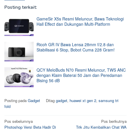
Posting terkait:
GameSir X5s Resmi Meluncur, Bawa Teknologi
Hall Effect dan Dukungan Multi-Platform
Ricoh GR IV Bawa Lensa 28mm f/2.8 dan
Stabilisasi 6 Stop, Bobot Cuma 228 Gram!
QCY MeloBuds N70 Resmi Meluncur, TWS ANC
dengan Klaim Baterai 50 Jam dan Peredaman
Bising 56 dB
Posting pada
Gadget
Ditag
gadget
,
huawei xt gen 2
,
samsung tri
fold
Navigasi
Pos sebelumnya
Pos berikutnya
Photoshop Versi Beta Hadir Di
Trik Jitu Kembalikan Chat WA
pos