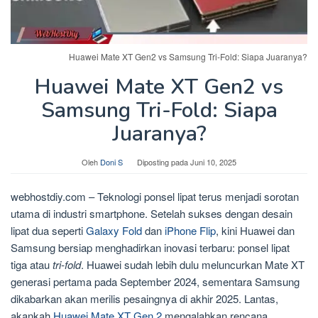
Huawei Mate XT Gen2 vs Samsung Tri-Fold: Siapa Juaranya?
Huawei Mate XT Gen2 vs
Samsung Tri-Fold: Siapa
Juaranya?
Oleh
Doni S
Diposting pada
Juni 10, 2025
webhostdiy.com – Teknologi ponsel lipat terus menjadi sorotan
utama di industri smartphone. Setelah sukses dengan desain
lipat dua seperti
Galaxy Fold
dan
iPhone Flip
, kini Huawei dan
Samsung bersiap menghadirkan inovasi terbaru: ponsel lipat
tiga atau
tri-fold
. Huawei sudah lebih dulu meluncurkan Mate XT
generasi pertama pada September 2024, sementara Samsung
dikabarkan akan merilis pesaingnya di akhir 2025. Lantas,
akankah
Huawei Mate XT Gen 2
mengalahkan rencana