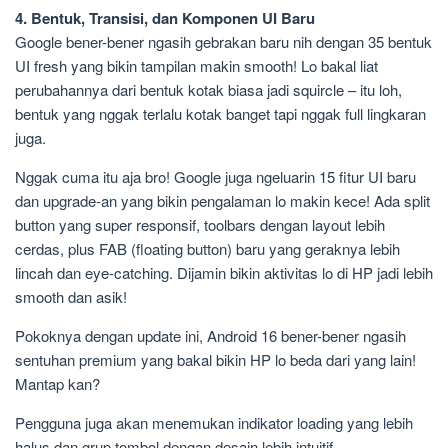
4. Bentuk, Transisi, dan Komponen UI Baru
Google bener-bener ngasih gebrakan baru nih dengan 35 bentuk
UI fresh yang bikin tampilan makin smooth! Lo bakal liat
perubahannya dari bentuk kotak biasa jadi squircle – itu loh,
bentuk yang nggak terlalu kotak banget tapi nggak full lingkaran
juga.
Nggak cuma itu aja bro! Google juga ngeluarin 15 fitur UI baru
dan upgrade-an yang bikin pengalaman lo makin kece! Ada split
button yang super responsif, toolbars dengan layout lebih
cerdas, plus FAB (floating button) baru yang geraknya lebih
lincah dan eye-catching. Dijamin bikin aktivitas lo di HP jadi lebih
smooth dan asik!
Pokoknya dengan update ini, Android 16 bener-bener ngasih
sentuhan premium yang bakal bikin HP lo beda dari yang lain!
Mantap kan?
Pengguna juga akan menemukan indikator loading yang lebih
halus dan grup tombol dengan desain lebih intuitif.