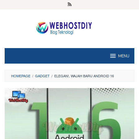
Loncat
ke
konten
MENU
HOMEPAGE
/
GADGET
/
ELEGAN!, WAJAH BARU ANDROID 16