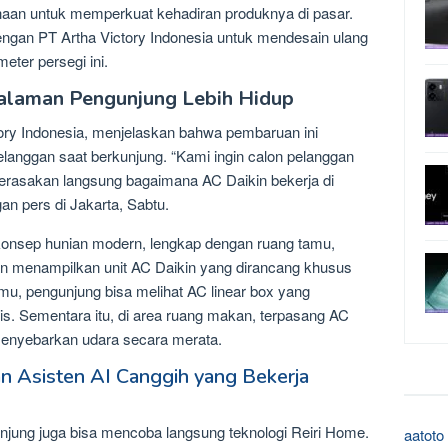
ahaan untuk memperkuat kehadiran produknya di pasar.
engan PT Artha Victory Indonesia untuk mendesain ulang
eter persegi ini.
alaman Pengunjung Lebih Hidup
ctory Indonesia, menjelaskan bahwa pembaruan ini
langgan saat berkunjung. “Kami ingin calon pelanggan
 merasakan langsung bagaimana AC Daikin bekerja di
an pers di Jakarta, Sabtu.
konsep hunian modern, lengkap dengan ruang tamu,
an menampilkan unit AC Daikin yang dirancang khusus
amu, pengunjung bisa melihat AC linear box yang
s. Sementara itu, di area ruang makan, terpasang AC
 menyebarkan udara secara merata.
n Asisten AI Canggih yang Bekerja
njung juga bisa mencoba langsung teknologi Reiri Home.
aatoto