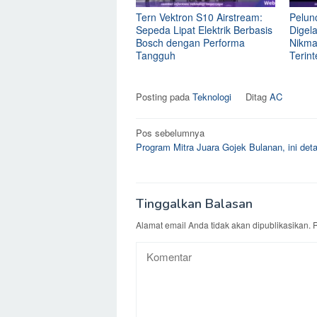
Tern Vektron S10 Airstream:
Pelun
Sepeda Lipat Elektrik Berbasis
Digel
Bosch dengan Performa
Nikmat
Tangguh
Terint
Posting pada
Teknologi
Ditag
AC
Navigasi
Pos sebelumnya
Program Mitra Juara Gojek Bulanan, ini deta
pos
Tinggalkan Balasan
Alamat email Anda tidak akan dipublikasikan.
R