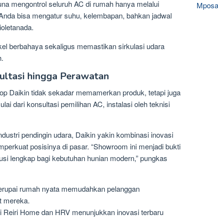
una mengontrol seluruh AC di rumah hanya melalui
Mposa
e, Anda bisa mengatur suhu, kelembapan, bahkan jadwal
ioletanada.
ikel berbahaya sekaligus memastikan sirkulasi udara
h.
ultasi hingga Perawatan
p Daikin tidak sekadar memamerkan produk, tetapi juga
i dari konsultasi pemilihan AC, instalasi oleh teknisi
ustri pendingin udara, Daikin yakin kombinasi inovasi
erkuat posisinya di pasar. “Showroom ini menjadi bukti
si lengkap bagi kebutuhan hunian modern,” pungkas
erupai rumah nyata memudahkan pelanggan
t mereka.
rti Reiri Home dan HRV menunjukkan inovasi terbaru