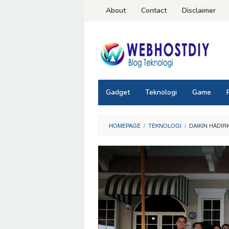
Loncat
About
Contact
Disclaimer
ke
konten
Gadget
Teknologi
Game
HOMEPAGE
/
TEKNOLOGI
/
DAIKIN HADI