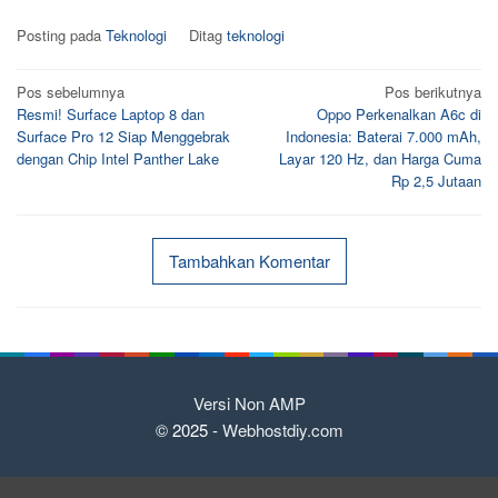
Posting pada
Teknologi
Ditag
teknologi
Navigasi
Pos sebelumnya
Pos berikutnya
Resmi! Surface Laptop 8 dan
Oppo Perkenalkan A6c di
pos
Surface Pro 12 Siap Menggebrak
Indonesia: Baterai 7.000 mAh,
dengan Chip Intel Panther Lake
Layar 120 Hz, dan Harga Cuma
Rp 2,5 Jutaan
Tambahkan Komentar
Versi Non AMP
© 2025 -
Webhostdiy.com