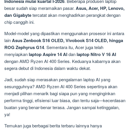
Indonesia mulai kuartal I-2026
. Beberapa produsen laptop
besar sudah siap meramaikan pasar.
Asus, Acer, HP, Lenovo,
dan Gigabyte
tercatat akan menghadirkan perangkat dengan
chip canggih ini.
Model-model yang dipastikan menggunakan prosesor ini antara
lain
Asus Zenbook S16 OLED, Vivobook S14 OLED, hingga
ROG Zephyrus G14
. Sementara itu, Acer juga telah
menyiapkan
laptop Aspire 14 AI
dan
laptop Nitro V 16 AI
dengan AMD Ryzen AI 400 Series. Keduanya kabarnya akan
segera debut di Indonesia dalam waktu dekat.
Jadi, sudah siap merasakan pengalaman laptop AI yang
sesungguhnya? AMD Ryzen AI 400 Series sepertinya akan
menjadi pilihan menarik bagi siapa pun yang menginginkan
performa tinggi, efisiensi luar biasa, dan tentu saja—kecerdasan
buatan yang benar-benar terasa. Jangan sampai ketinggalan,
ya!
Temukan juga berbagai berita terbaru lainnya hanya