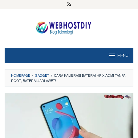
Loncat
ke
konten
MENU
HOMEPAGE
/
GADGET
/
CARA KALIBRASI BATERAI HP XIAOMI TANPA
ROOT, BATERAI JADI AWET!