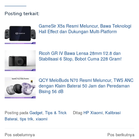
Posting terkait:
GameSir X5s Resmi Meluncur, Bawa Teknologi
Hall Effect dan Dukungan Multi-Platform
Ricoh GR IV Bawa Lensa 28mm f/2.8 dan
Stabilisasi 6 Stop, Bobot Cuma 228 Gram!
QCY MeloBuds N70 Resmi Meluncur, TWS ANC
dengan Klaim Baterai 50 Jam dan Peredaman
Bising 56 dB
Posting pada
Gadget
,
Tips & Trick
Ditag
HP Xiaomi
,
Kalibrasi
Baterai
,
tips trik
,
xiaomi
Navigasi
Pos sebelumnya
Pos berikutnya