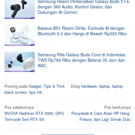
Samsung Resmi Perkenalkan Galaxy Buds 3 FE
dengan 360 Audio, Kontrol Gestur, dan
Dukungan AI Gemini
Baseus BS1 Resmi Dirilis: Earbuds AI dengan
Bluetooth 6.0 dan Harga di Bawah Rp300 Ribu
Samsung Rilis Galaxy Buds Core di Indonesia:
TWS Rp799 Ribu dengan Baterai 35 Jam dan
ANC
Posting pada
Gadget
,
Tips & Trick
Ditag
hardware
,
laptop
,
laptop
black screen
,
tips trik
Navigasi
Pos sebelumnya
Pos berikutnya
NVIDIA Hadirkan RTX 5050, GPU
Penyebab & Cara Atasi HP Hang,
pos
Termurah Seri RTX 50!
Freeze, dan Lag! Simak Dulu