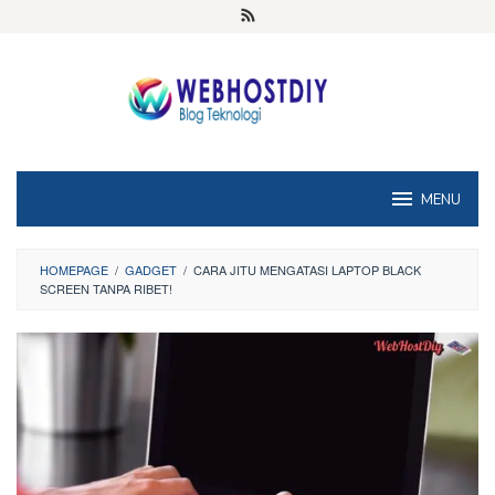
Loncat
ke
konten
MENU
HOMEPAGE
/
GADGET
/
CARA JITU MENGATASI LAPTOP BLACK
SCREEN TANPA RIBET!