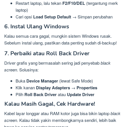
Restart laptop, lalu tekan
F2/F10/DEL
(tergantung merk
laptop)
Cari opsi
Load Setup Default
→ Simpan perubahan
6. Instal Ulang Windows
Kalau semua cara gagal, mungkin sistem Windows rusak.
Sebelum instal ulang, pastikan data penting sudah di-backup!
7. Perbaiki atau Roll Back Driver
Driver grafis yang bermasalah sering jadi penyebab
black
screen
. Solusinya:
Buka
Device Manager
(lewat Safe Mode)
Klik kanan
Display Adapters
→
Properties
Pilih
Roll Back Driver
atau
Update Driver
Kalau Masih Gagal, Cek Hardware!
Kabel layar longgar atau RAM kotor juga bisa bikin laptop
black
screen
. Kalau tidak yakin membongkarnya sendiri, lebih baik
bawa ke service center terpercaya.