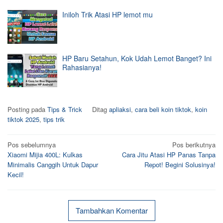
Iniloh Trik Atasi HP lemot mu
HP Baru Setahun, Kok Udah Lemot Banget? Ini
Rahasianya!
Posting pada
Tips & Trick
Ditag
apliaksi
,
cara beli koin tiktok
,
koin
tiktok 2025
,
tips trik
Navigasi
Pos sebelumnya
Pos berikutnya
Xiaomi Mijia 400L: Kulkas
Cara Jitu Atasi HP Panas Tanpa
pos
Minimalis Canggih Untuk Dapur
Repot! Begini Solusinya!
Kecil!
Tambahkan Komentar