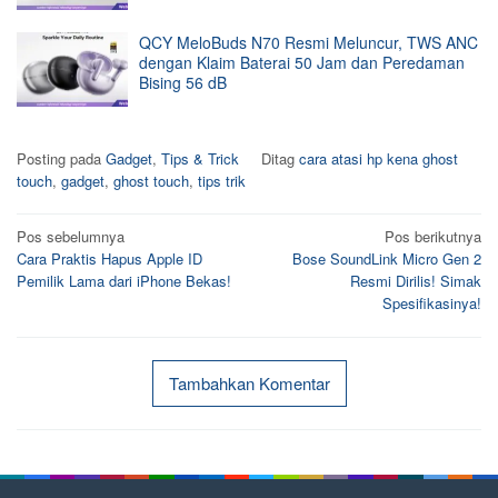
QCY MeloBuds N70 Resmi Meluncur, TWS ANC
dengan Klaim Baterai 50 Jam dan Peredaman
Bising 56 dB
Posting pada
Gadget
,
Tips & Trick
Ditag
cara atasi hp kena ghost
touch
,
gadget
,
ghost touch
,
tips trik
Navigasi
Pos sebelumnya
Pos berikutnya
Cara Praktis Hapus Apple ID
Bose SoundLink Micro Gen 2
pos
Pemilik Lama dari iPhone Bekas!
Resmi Dirilis! Simak
Spesifikasinya!
Tambahkan Komentar