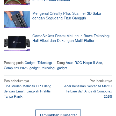
Mengenal Creality Pika: Scanner 3D Saku
dengan Segudang Fitur Canggih
GameSir X5s Resmi Meluncur, Bawa Teknologi
Hall Effect dan Dukungan Multi-Platform
Posting pada
Gadget
,
Teknologi
Ditag
Asus ROG Harpe II Ace
,
Computex 2025
,
gadget
,
teknologi. gadget
Navigasi
Pos sebelumnya
Pos berikutnya
Tips Mudah Melacak HP Hilang
Acer kenalkan Server AI Mantul
pos
dengan Email: Langkah Praktis
Terbaru dari Altos di Computex
Tanpa Panik
2025!
Tambahkan Komentar