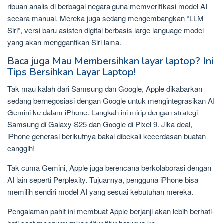
ribuan analis di berbagai negara guna memverifikasi model AI
secara manual. Mereka juga sedang mengembangkan “LLM
Siri”, versi baru asisten digital berbasis large language model
yang akan menggantikan Siri lama.
Baca juga
Mau Membersihkan layar laptop? Ini
Tips Bersihkan Layar Laptop!
Tak mau kalah dari Samsung dan Google, Apple dikabarkan
sedang bernegosiasi dengan Google untuk mengintegrasikan AI
Gemini ke dalam iPhone. Langkah ini mirip dengan strategi
Samsung di Galaxy S25 dan Google di Pixel 9. Jika deal,
iPhone generasi berikutnya bakal dibekali kecerdasan buatan
canggih!
Tak cuma Gemini, Apple juga berencana berkolaborasi dengan
AI lain seperti Perplexity. Tujuannya, pengguna iPhone bisa
memilih sendiri model AI yang sesuai kebutuhan mereka.
Pengalaman pahit ini membuat Apple berjanji akan lebih berhati-
hati saat mengumumkan fitur-fitur barunya ke