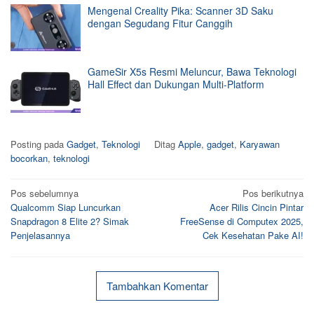
Mengenal Creality Pika: Scanner 3D Saku
dengan Segudang Fitur Canggih
GameSir X5s Resmi Meluncur, Bawa Teknologi
Hall Effect dan Dukungan Multi-Platform
Posting pada
Gadget
,
Teknologi
Ditag
Apple
,
gadget
,
Karyawan
bocorkan
,
teknologi
Navigasi
Pos sebelumnya
Pos berikutnya
Qualcomm Siap Luncurkan
Acer Rilis Cincin Pintar
pos
Snapdragon 8 Elite 2? Simak
FreeSense di Computex 2025,
Penjelasannya
Cek Kesehatan Pake AI!
Tambahkan Komentar