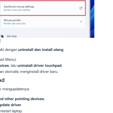
d
aiki dengan
uninstall dan install ulang
:
tart Menu).
vices
, lalu
uninstall driver touchpad
.
n otomatis menginstall driver baru.
ad
tuk mengupdatenya:
nd other pointing devices
.
pdate driver
.
restart laptop.