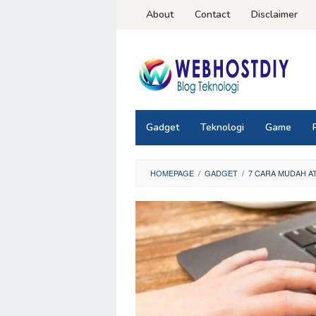
Loncat
About
Contact
Disclaimer
ke
konten
Gadget
Teknologi
Game
HOMEPAGE
/
GADGET
/
7 CARA MUDAH AT