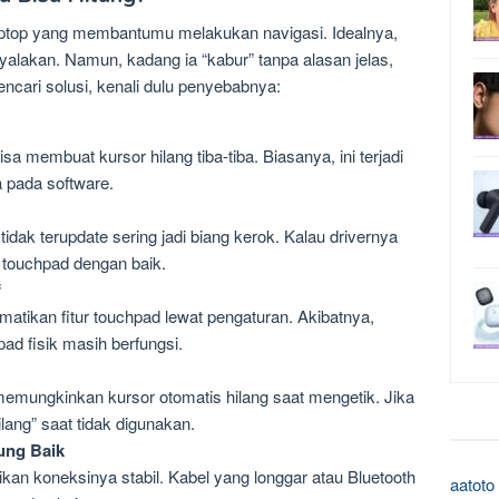
laptop yang membantumu melakukan navigasi. Idealnya,
yalakan. Namun, kadang ia “kabur” tanpa alasan jelas,
ari solusi, kenali dulu penyebabnya:
a membuat kursor hilang tiba-tiba. Biasanya, ini terjadi
 pada software.
idak terupdate sering jadi biang kerok. Kalau drivernya
i touchpad dengan baik.
f
tikan fitur touchpad lewat pengaturan. Akibatnya,
ad fisik masih berfungsi.
mungkinkan kursor otomatis hilang saat mengetik. Jika
hilang” saat tidak digunakan.
ung Baik
ikan koneksinya stabil. Kabel yang longgar atau Bluetooth
aatoto