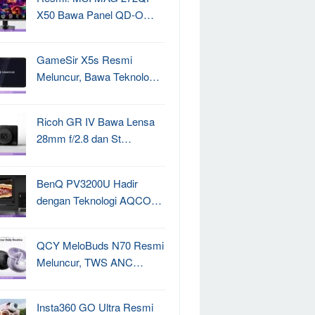
X50 Bawa Panel QD-O…
GameSir X5s Resmi
Meluncur, Bawa Teknolo…
Ricoh GR IV Bawa Lensa
28mm f/2.8 dan St…
BenQ PV3200U Hadir
dengan Teknologi AQCO…
QCY MeloBuds N70 Resmi
Meluncur, TWS ANC…
Insta360 GO Ultra Resmi