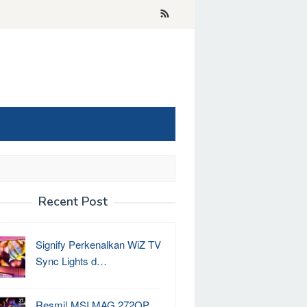
Recent Post
Signify Perkenalkan WiZ TV
Sync Lights d…
Resmi! MSI MAG 272QP