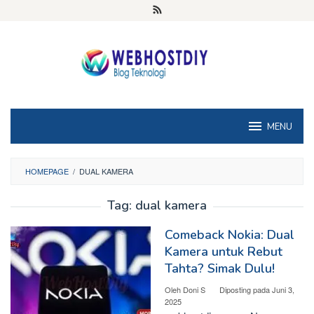
Loncat
ke
konten
MENU
HOMEPAGE
/
DUAL KAMERA
Tag:
dual kamera
Comeback Nokia: Dual
Kamera untuk Rebut
Tahta? Simak Dulu!
Oleh
Doni S
Diposting pada
Juni 3,
2025