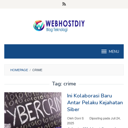
Loncat
ke
konten
MENU
HOMEPAGE
/
CRIME
Tag:
crime
Ini Kolaborasi Baru
Antar Pelaku Kejahatan
Siber
Oleh
Doni S
Diposting pada
Juli 24,
2025