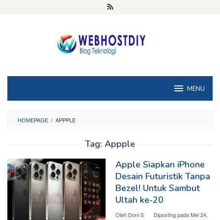
Loncat
ke
konten
MENU
HOMEPAGE
/
APPPLE
Tag:
Appple
Apple Siapkan iPhone
Desain Futuristik Tanpa
Bezel! Untuk Sambut
Ultah ke-20
Oleh
Doni S
Diposting pada
Mei 24,